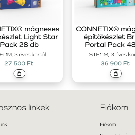
ETIX® mágneses
CONNETIX® mág
készlet Light Star
építőkészlet Br
Pack 28 db
Portal Pack 4
EAM, 3 éves kortól
STEAM, 3 éves kor
27 500 Ft
36 900 Ft
asznos linkek
Fiókom
unk
Fiókom