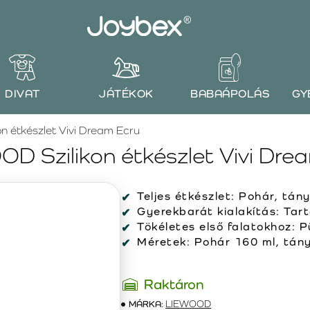
DIVAT
JÁTÉKOK
BABAÁPOLÁS
GY
n étkészlet Vivi Dream Ecru
D Szilikon étkészlet Vivi Dre
Teljes étkészlet: Pohár, tán
Gyerekbarát kialakítás: Tart
Tökéletes első falatokhoz: P
Méretek: Pohár 160 ml, tány
Raktáron
MÁRKA:
LIEWOOD