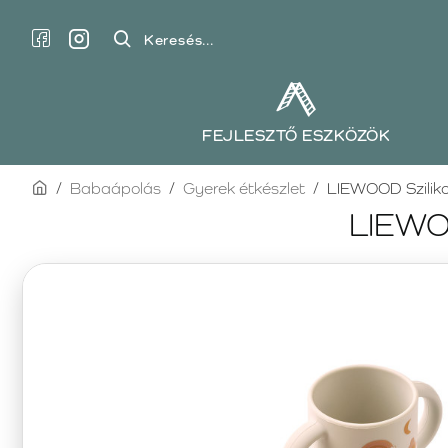
Keresés...
FEJLESZTŐ ESZKÖZÖK
home
Babaápolás
Gyerek étkészlet
LIEWOOD Sziliko
LIEWOO