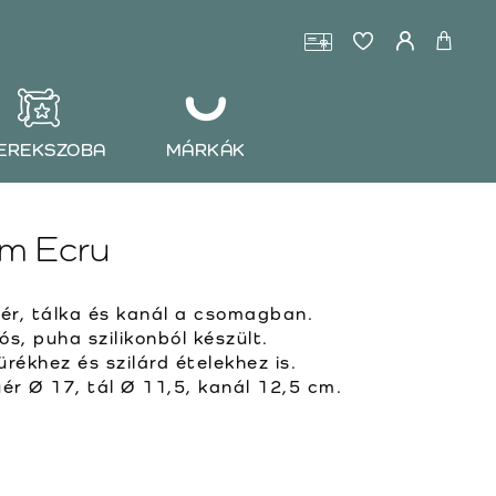
EREKSZOBA
MÁRKÁK
am Ecru
yér, tálka és kanál a csomagban.
ós, puha szilikonból készült.
ürékhez és szilárd ételekhez is.
ér Ø 17, tál Ø 11,5, kanál 12,5 cm.