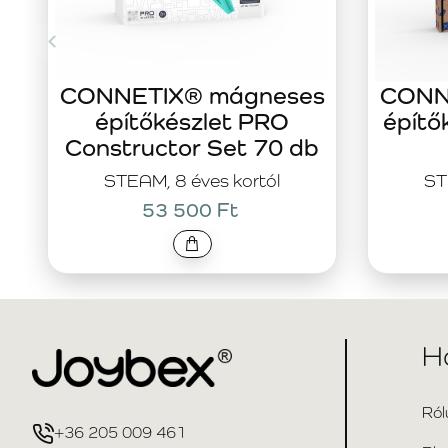
CONNETIX® mágneses
CONN
építőkészlet PRO
építő
Constructor Set 70 db
STEAM, 8 éves kortól
ST
53 500 Ft
H
Ról
+36 205 009 461