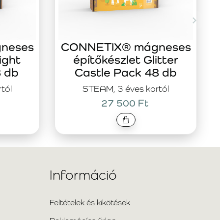
neses
CONNETIX® mágneses
ight
építőkészlet Glitter
8 db
Castle Pack 48 db
tól
STEAM, 3 éves kortól
27 500 Ft
Információ
Feltételek és kikötések