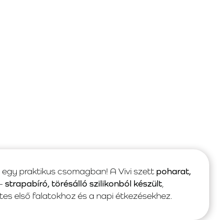
gy praktikus csomagban! A Vivi szett
poharat,
 –
strapabíró, törésálló szilikonból készült
,
es első falatokhoz és a napi étkezésekhez.