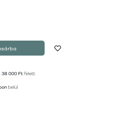
osárba
s
38 000 Ft
felett
pon
belül