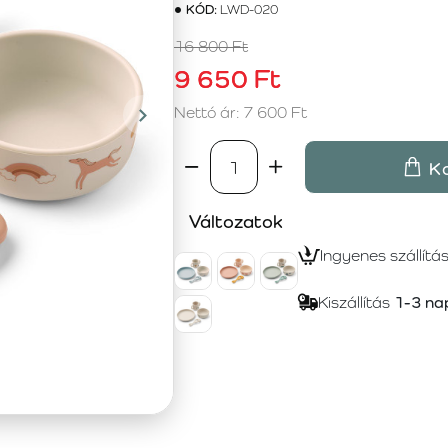
KÓD:
LWD-020
16 800 Ft
9 650 Ft
Nettó ár: 7 600 Ft
K
Változatok
Ingyenes szállítá
Kiszállítás
1-3 na