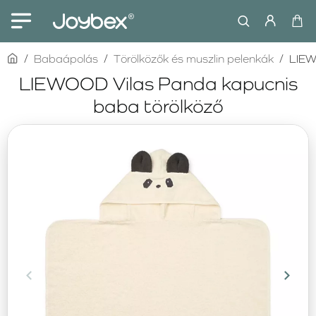
home
Babaápolás
Törölközők és muszlin pelenkák
LIEW
LIEWOOD Vilas Panda kapucnis
baba törölköző