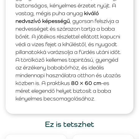
biztonságos, kényelmes érzetet nyújt. A
vastag, mégis puha anyag
kiváló
nedvszívó képességű
, gyorsan felszívja a
nedvességet és szárazon tartja a baba
bőrét. A játékos részlettel ellátott kapucni
védi a vizes fejet a kihűléstől, és nyugodt
pillanatokká varázsolja a fürdés utáni időt.
A törölköző kellemes tapintású, gyengéd
az érzékeny bababőrhöz, és ideális
mindennapi használatra otthon és utazás
közben is. A praktikus
80 × 60 cm
-es
méret elegendő helyet biztosít a baba
kényelmes becsomagolásához.
Ez is tetszhet