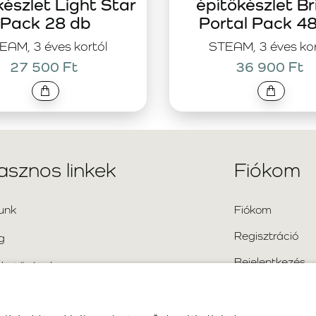
készlet Light Star
építőkészlet Br
Pack 28 db
Portal Pack 4
EAM, 3 éves kortól
STEAM, 3 éves kor
27 500 Ft
36 900 Ft
asznos linkek
Fiókom
unk
Fiókom
Regisztráció
g
Bejelentkezés
rhetőségek
Oldaltérkép
kran ismételt kérdések