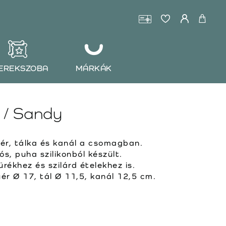
EREKSZOBA
MÁRKÁK
g / Sandy
yér, tálka és kanál a csomagban.
ós, puha szilikonból készült.
ürékhez és szilárd ételekhez is.
ér Ø 17, tál Ø 11,5, kanál 12,5 cm.