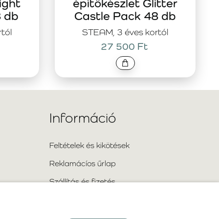
ight
építőkészlet Glitter
8 db
Castle Pack 48 db
tól
STEAM, 3 éves kortól
27 500 Ft
Információ
Feltételek és kikötések
Reklamácíos űrlap
Szállítás és fizetés
Információ a személyes adatok
feldolgozásáról