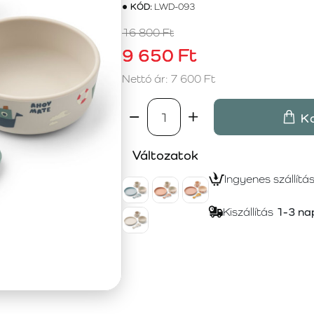
KÓD:
LWD-093
16 800 Ft
9 650 Ft
Nettó ár: 7 600 Ft
K
Változatok
Ingyenes szállítá
Kiszállítás
1-3 na