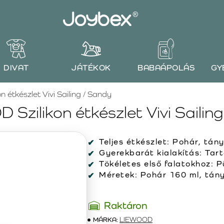
DIVAT
JÁTÉKOK
BABAÁPOLÁS
GY
 étkészlet Vivi Sailing / Sandy
Szilikon étkészlet Vivi Sailin
Teljes étkészlet: Pohár, tán
Gyerekbarát kialakítás: Tart
Tökéletes első falatokhoz: P
Méretek: Pohár 160 ml, tány
Raktáron
MÁRKA:
LIEWOOD