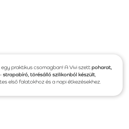
gy praktikus csomagban! A Vivi szett
poharat,
 –
strapabíró, törésálló szilikonból készült
,
es első falatokhoz és a napi étkezésekhez.