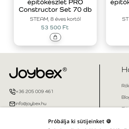
építőkészlet PRO
építő
Constructor Set 70 db
STEAM, 8 éves kortól
ST
53 500 Ft
H
Ról
+36 205 009 461
Blo
info@joybex.hu
Elé
Gya
Próbálja ki sütijeinket 🍪