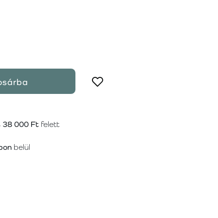
osárba
s
38 000 Ft
felett
pon
belül