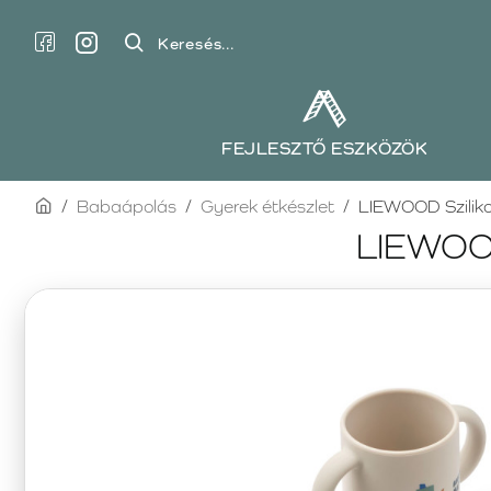
Keresés...
FEJLESZTŐ ESZKÖZÖK
home
Babaápolás
Gyerek étkészlet
LIEWOOD Szilikon
LIEWOOD 