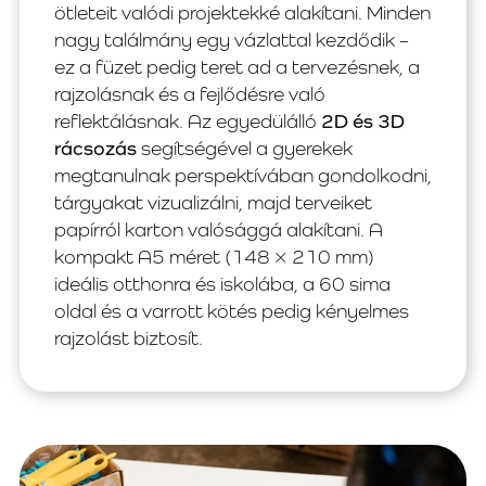
ötleteit valódi projektekké alakítani. Minden
nagy találmány egy vázlattal kezdődik –
ez a füzet pedig teret ad a tervezésnek, a
rajzolásnak és a fejlődésre való
reflektálásnak. Az egyedülálló
2D és 3D
rácsozás
segítségével a gyerekek
megtanulnak perspektívában gondolkodni,
tárgyakat vizualizálni, majd terveiket
papírról karton valósággá alakítani. A
kompakt A5 méret (148 × 210 mm)
ideális otthonra és iskolába, a 60 sima
oldal és a varrott kötés pedig kényelmes
rajzolást biztosít.