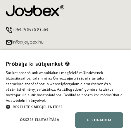
+36 205 009 461
info@joybex.hu
Hasznos linkek
Próbálja ki sütijeinket 🍪
Fiókom
Sütiket használunk weboldalunk megfelelő működésének
biztosításához, valamint az Ön hozzájárulásával a tartalom
személyre szabásához, a webhelyforgalom elemzéséhez és a
Információ
vásárlási élmény javításához. Az „Elfogadom” gombra kattintva
hozzájárul a sütik használatához. Beállításait bármikor módosíthatja.
Adatvédelmi irányelvek
Minden jog fenntartva ©
2026
Joybex.hu
RÉSZLETEK MEGJELENÍTÉSE
ÖSSZES ELUTASÍTÁSA
ELFOGADOM