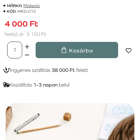
MÁRKA:
Makedo
KÓD:
MKD-012
4 000 Ft
Nettó ár: 3 150 Ft
Kosárba
Ingyenes szállítás
38 000 Ft
felett
Kiszállítás
1-3 napon
belül