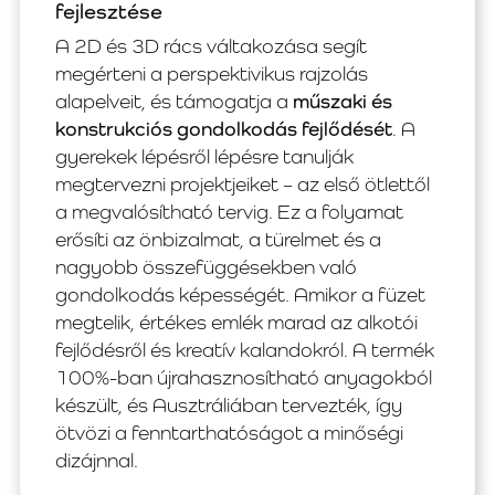
fejlesztése
A 2D és 3D rács váltakozása segít
megérteni a perspektivikus rajzolás
alapelveit, és támogatja a
műszaki és
konstrukciós gondolkodás fejlődését
. A
gyerekek lépésről lépésre tanulják
megtervezni projektjeiket – az első ötlettől
a megvalósítható tervig. Ez a folyamat
erősíti az önbizalmat, a türelmet és a
nagyobb összefüggésekben való
gondolkodás képességét. Amikor a füzet
megtelik, értékes emlék marad az alkotói
fejlődésről és kreatív kalandokról. A termék
100%-ban újrahasznosítható anyagokból
készült, és Ausztráliában tervezték, így
ötvözi a fenntarthatóságot a minőségi
dizájnnal.