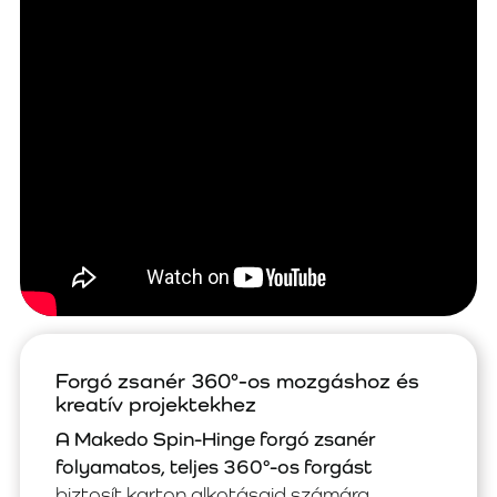
Forgó zsanér 360°-os mozgáshoz és
kreatív projektekhez
A Makedo Spin-Hinge forgó zsanér
folyamatos, teljes 360°-os forgást
biztosít karton alkotásaid számára.