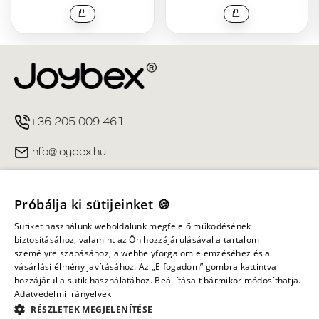
+36 205 009 461
info@joybex.hu
Hasznos linkek
Próbálja ki sütijeinket 🍪
Fiókom
Sütiket használunk weboldalunk megfelelő működésének
biztosításához, valamint az Ön hozzájárulásával a tartalom
személyre szabásához, a webhelyforgalom elemzéséhez és a
Információ
vásárlási élmény javításához. Az „Elfogadom” gombra kattintva
hozzájárul a sütik használatához. Beállításait bármikor módosíthatja.
Adatvédelmi irányelvek
Minden jog fenntartva ©
2026
Joybex.hu
RÉSZLETEK MEGJELENÍTÉSE