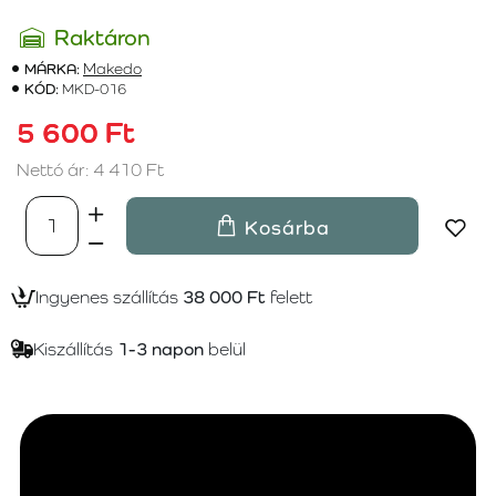
Raktáron
MÁRKA:
Makedo
KÓD:
MKD-016
5 600 Ft
Nettó ár: 4 410 Ft
Kosárba
Ingyenes szállítás
38 000 Ft
felett
Kiszállítás
1-3 napon
belül