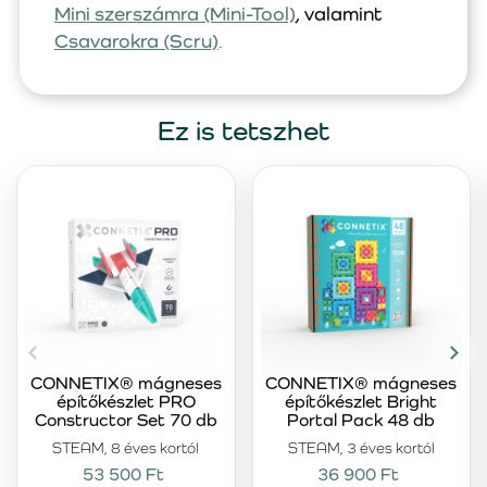
Mini szerszámra (Mini-Tool)
, valamint
Csavarokra (Scru)
.
Ez is tetszhet
CONNETIX® mágneses
CONNETIX® mágneses
építőkészlet PRO
építőkészlet Bright
Constructor Set 70 db
Portal Pack 48 db
STEAM, 8 éves kortól
STEAM, 3 éves kortól
53 500 Ft
36 900 Ft