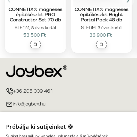
CONNETIX® mágneses
CONNETIX® mágneses
építőkészlet PRO
építőkészlet Bright
Constructor Set 70 db
Portal Pack 48 db
STEAM, 8 éves kortól
STEAM, 3 éves kortól
53 500 Ft
36 900 Ft
+36 205 009 461
info@joybex.hu
Hasznos linkek
Próbálja ki sütijeinket 🍪
Fiókom
Sütiket használunk weboldalunk megfelelő működésének