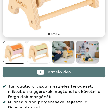
Termékvideó
Támogatja a vizuális észlelés fejlődését,
miközben a gyerekek megtanulják követni a
forgó dob mozgását
A játék a dob pörgetésével fejleszti a
finommotorikát