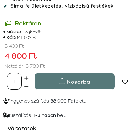
Sima felületkezelés, vízbázisú festékek
Raktáron
MÁRKA:
Joybex®
KÓD:
MT-002-B
8 400 Ft
4 800 Ft
Nettó ár: 3 780 Ft
Kosárba
Ingyenes szállítás
38 000 Ft
felett
Kiszállítás
1-3 napon
belül
Változatok