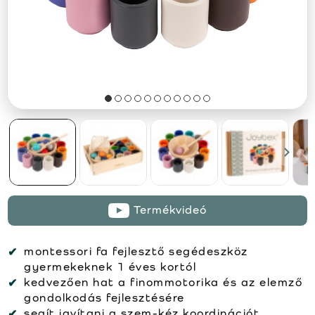
Termékvideó
montessori fa fejlesztő segédeszköz
gyermekeknek 1 éves kortól
kedvezően hat a finommotorika és az elemző
gondolkodás fejlesztésére
segít javítani a szem-kéz koordinációt