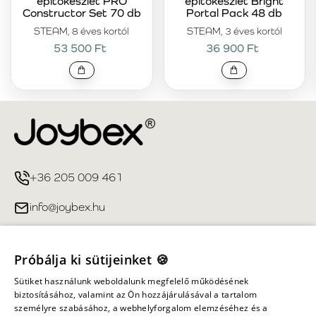
építőkészlet PRO
építőkészlet Bright
Constructor Set 70 db
Portal Pack 48 db
STEAM, 8 éves kortól
STEAM, 3 éves kortól
53 500 Ft
36 900 Ft
+36 205 009 461
info@joybex.hu
Hasznos linkek
Próbálja ki sütijeinket 🍪
Fiókom
Sütiket használunk weboldalunk megfelelő működésének
biztosításához, valamint az Ön hozzájárulásával a tartalom
személyre szabásához, a webhelyforgalom elemzéséhez és a
Információ