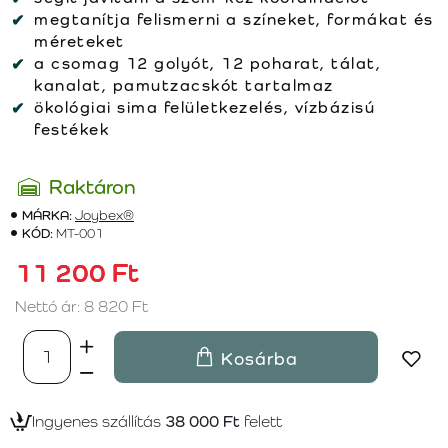
megtanítja felismerni a színeket, formákat és
méreteket
a csomag 12 golyót, 12 poharat, tálat,
kanalat, pamutzacskót tartalmaz
ökológiai sima felületkezelés, vízbázisú
festékek
Raktáron
MÁRKA:
Joybex®
KÓD:
MT-001
11 200 Ft
Nettó ár: 8 820 Ft
Kosárba
Ingyenes szállítás
38 000 Ft
felett