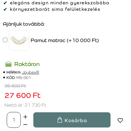
elegáns design minden gyerekszobába
környezetbarát sima felületkezelés
Ajánljuk továbbá:
Pamut matrac
(+10 000 Ft)
Raktáron
MÁRKA:
Joybex®
KÓD:
MS-001
35 600 Ft
27 600 Ft
Nettó ár: 21 730 Ft
Kosárba