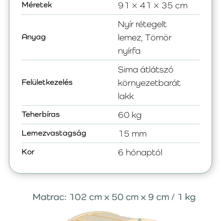
Méretek
91 × 41 × 35 cm
Nyír rétegelt
Anyag
lemez, Tömör
nyírfa
Sima átlátszó
Felületkezelés
környezetbarát
lakk
Teherbíras
60 kg
Lemezvastagság
15 mm
Kor
6 hónaptól