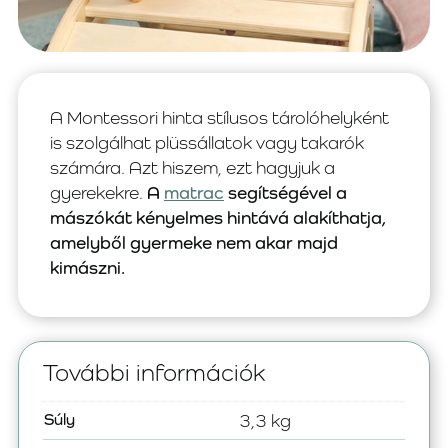
A Montessori hinta stílusos tárolóhelyként
is szolgálhat plüssállatok vagy takarók
számára. Azt hiszem, ezt hagyjuk a
gyerekekre.
A
matrac
segítségével a
mászókát kényelmes hintává alakíthatja,
amelyből gyermeke nem akar majd
kimászni.
További információk
Súly
3,3 kg