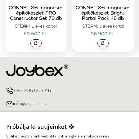
CONNETIX® mágneses
CONNETIX® mágneses
építőkészlet PRO
építőkészlet Bright
Constructor Set 70 db
Portal Pack 48 db
STEAM, 8 éves kortól
STEAM, 3 éves kortól
53 500 Ft
36 900 Ft
+36 205 009 461
info@joybex.hu
Hasznos linkek
Próbálja ki sütijeinket 🍪
Fiókom
Sütiket használunk weboldalunk megfelelő működésének