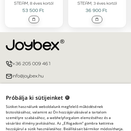
STEAM, 8 éves kortól
STEAM, 3 éves kortól
53 500 Ft
36 900 Ft
+36 205 009 461
info@joybex.hu
Hasznos linkek
Próbálja ki sütijeinket 🍪
Fiókom
Sütiket használunk weboldalunk megfelelő működésének
biztosításához, valamint az Ön hozzájárulásával a tartalom
személyre szabásához, a webhelyforgalom elemzéséhez és a
Információ
vásárlási élmény javításához. Az „Elfogadom” gombra kattintva
hozzájárul a sütik használatához. Beállításait bármikor módosíthatja.