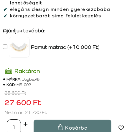
lehetőségeit
elegáns design minden gyerekszobába
környezetbarát sima felületkezelés
Ajánljuk továbbá:
Pamut matrac
(+10 000 Ft)
Raktáron
MÁRKA:
Joybex®
KÓD:
MS-002
35 600 Ft
27 600 Ft
Nettó ár: 21 730 Ft
Kosárba