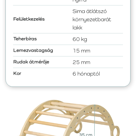
Sima átlátszó
Felületkezelés
környezetbarát
lakk
Teherbíras
60 kg
Lemezvastagság
15 mm
Rudak átmérője
25 mm
Kor
6 hónaptól