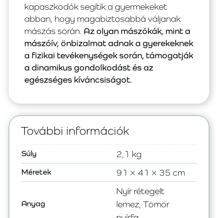
kapaszkodók segítik a gyermekeket
abban, hogy magabiztosabbá váljanak
mászás során.
Az olyan mászókák, mint a
mászóív, önbizalmat adnak a gyerekeknek
a fizikai tevékenységek során, támogatják
a dinamikus gondolkodást és az
egészséges kíváncsiságot.
További információk
Súly
2,1 kg
Méretek
91 × 41 × 35 cm
Nyír rétegelt
Anyag
lemez, Tömör
nyírfa