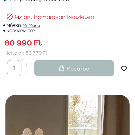
Az áru hamarosan készleten
MÁRKA:
Mr Maria
KÓD:
MRM-008
80 990 Ft
Nettó ár: 63 770 Ft
Kosárba