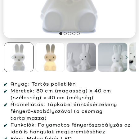
Anyag:
Tartós polietilén
Méretek:
80 cm (magasság) x 40 cm
(szélesség) x 40 cm (mélység)
Áramellátás:
Tápkábel érintésérzékeny
fényerő-szabályozóval (a csomag
tartalmazza)
Funkciók:
Folyamatos fényerőszabályzás az
ideális hangulat megteremtéséhez
Fény:
Meleg fehér LED