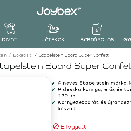
DIVAT
JÁTÉKOK
BABAÁPOLÁS
GY
tein
Boards®
Stapelstein Board Super Confetti
tapelstein Board Super Confet
A neves Stapelstein márka
A deszka könnyű, erős és ta
120 kg
Környezetbarát és újrahaszn
készült
Elfogyott