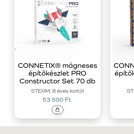
CONNETIX® mágneses
CONN
építőkészlet PRO
építő
Constructor Set 70 db
STEAM, 8 éves kortól
ST
53 500 Ft