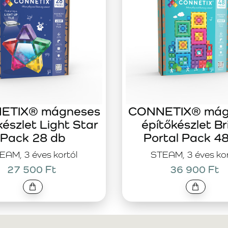
ETIX® mágneses
CONNETIX® mág
készlet Light Star
építőkészlet Br
Pack 28 db
Portal Pack 4
EAM, 3 éves kortól
STEAM, 3 éves kor
27 500 Ft
36 900 Ft