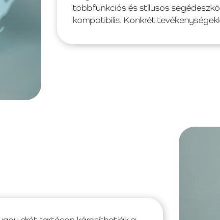
többfunkciós és stílusos segédeszkö
kompatibilis. Konkrét tevékenységek
 vagy drót tartósan károsíthatják a