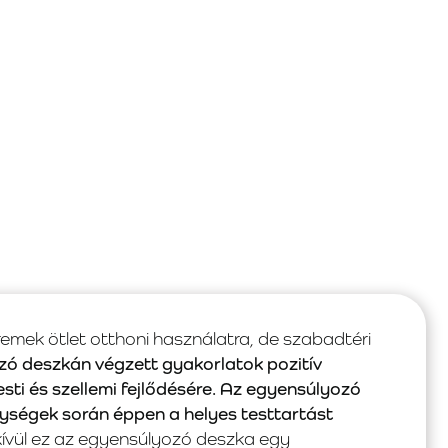
emek ötlet otthoni használatra, de szabadtéri
ó deszkán végzett gyakorlatok pozitív
sti és szellemi fejlődésére. Az egyensúlyozó
ységek során éppen a helyes testtartást
ívül ez az egyensúlyozó deszka egy