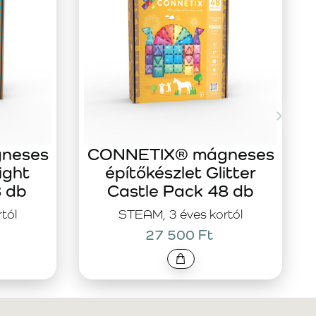
neses
CONNETIX® mágneses
ight
építőkészlet Glitter
8 db
Castle Pack 48 db
tól
STEAM, 3 éves kortól
27 500 Ft