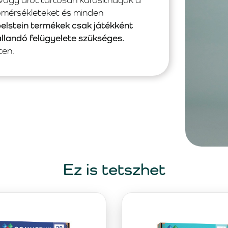
hőmérsékleteket és minden
pelstein termékek csak játékként
állandó felügyelete szükséges.
ten.
Ez is tetszhet