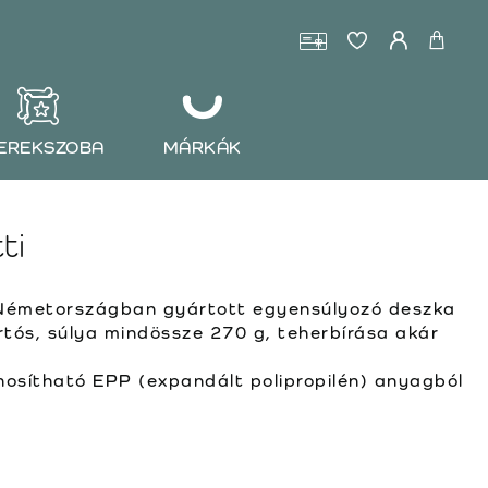
EREKSZOBA
MÁRKÁK
ti
 Németországban gyártott egyensúlyozó deszka
rtós, súlya mindössze 270 g, teherbírása akár
osítható EPP (expandált polipropilén) anyagból