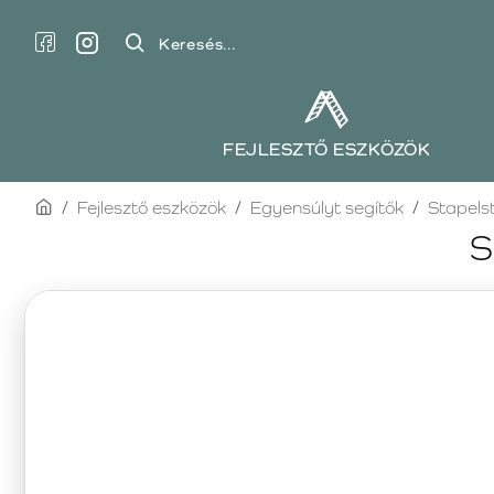
Keresés...
FEJLESZTŐ ESZKÖZÖK
home
Fejlesztő eszközök
Egyensúlyt segítők
Stapels
S