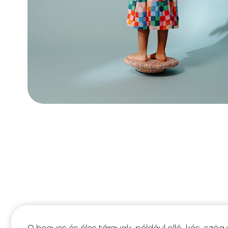
A hegyes és éles tárgyak, például olló, kés, szög