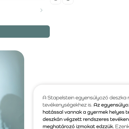
A Stapelstein egyensúlyozó deszka r
tevékenységekhez is.
Az egyensúlyoz
hatással vannak a gyermek helyes te
deszkán végzett rendszeres tevéken
meghatározó izmokat edzzük.
Ezenk