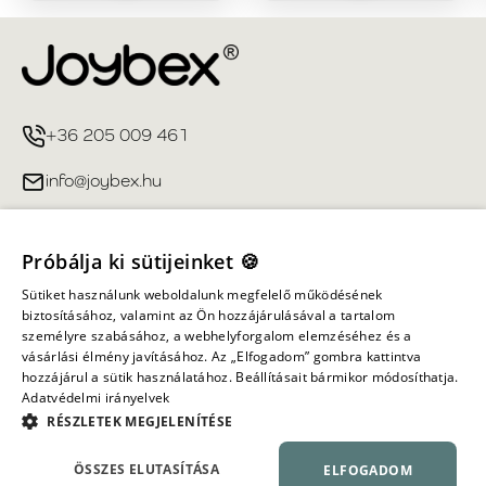
+36 205 009 461
info@joybex.hu
Hasznos linkek
Próbálja ki sütijeinket 🍪
Fiókom
Sütiket használunk weboldalunk megfelelő működésének
biztosításához, valamint az Ön hozzájárulásával a tartalom
személyre szabásához, a webhelyforgalom elemzéséhez és a
Információ
vásárlási élmény javításához. Az „Elfogadom” gombra kattintva
hozzájárul a sütik használatához. Beállításait bármikor módosíthatja.
Adatvédelmi irányelvek
Minden jog fenntartva ©
2026
Joybex.hu
RÉSZLETEK MEGJELENÍTÉSE
ÖSSZES ELUTASÍTÁSA
ELFOGADOM