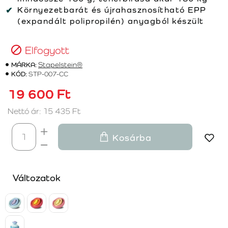
Környezetbarát és újrahasznosítható EPP
(expandált polipropilén) anyagból készült
Elfogyott
MÁRKA:
Stapelstein®
KÓD:
STP-007-CC
19 600 Ft
Nettó ár: 15 435 Ft
Kosárba
Változatok