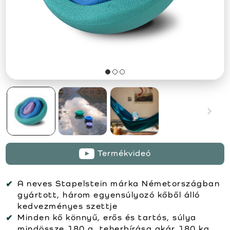
Termékvideó
A neves Stapelstein márka Németországban
gyártott, három egyensúlyozó kőből álló
kedvezményes szettje
Minden kő könnyű, erős és tartós, súlya
mindössze 180 g, teherbírása akár 180 kg