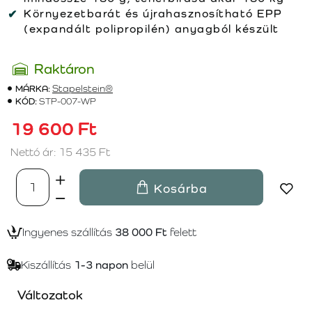
Környezetbarát és újrahasznosítható EPP
(expandált polipropilén) anyagból készült
Raktáron
MÁRKA:
Stapelstein®
KÓD:
STP-007-WP
19 600 Ft
Nettó ár: 15 435 Ft
Kosárba
Ingyenes szállítás
38 000 Ft
felett
Kiszállítás
1-3 napon
belül
Változatok