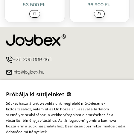
53 500 Ft
36 900 Ft
+36 205 009 461
info@joybex.hu
Hasznos linkek
Próbálja ki sütijeinket 🍪
Fiókom
Sütiket használunk weboldalunk megfelelő működésének
biztosításához, valamint az Ön hozzájárulásával a tartalom
személyre szabásához, a webhelyforgalom elemzéséhez és a
Információ
vásárlási élmény javításához. Az „Elfogadom” gombra kattintva
hozzájárul a sütik használatához. Beállításait bármikor módosíthatja.
Adatvédelmi irányelvek