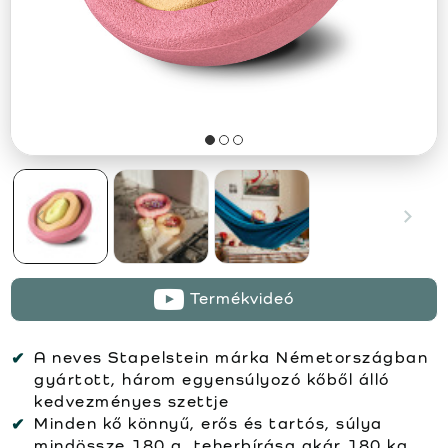
Termékvideó
A neves Stapelstein márka Németországban
gyártott, három egyensúlyozó kőből álló
kedvezményes szettje
Minden kő könnyű, erős és tartós, súlya
mindössze 180 g, teherbírása akár 180 kg