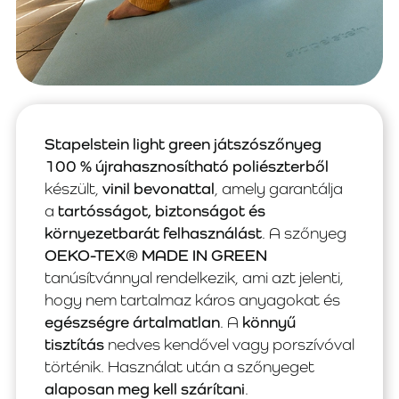
Stapelstein light green játszószőnyeg
100 % újrahasznosítható poliészterből
készült,
vinil bevonattal
, amely garantálja
a
tartósságot, biztonságot és
környezetbarát felhasználást
. A szőnyeg
OEKO-TEX® MADE IN GREEN
tanúsítvánnyal rendelkezik, ami azt jelenti,
hogy nem tartalmaz káros anyagokat és
egészségre ártalmatlan
. A
könnyű
tisztítás
nedves kendővel vagy porszívóval
történik. Használat után a szőnyeget
alaposan meg kell szárítani
.