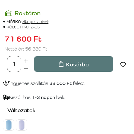
Raktáron
MÁRKA:
Stapelstein®
KÓD:
STP-012-LG
71 600 Ft
Nettó ár: 56 380 Ft
Kosárba
Ingyenes szállítás
38 000 Ft
felett
Kiszállítás
1-3 napon
belül
Változatok