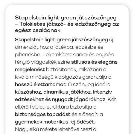
Stapelstein light green játszószőnyeg
– Tökéletes játszó- és edzőszőnyeg az
egész családnak
Stapelstein light green játszószőnyeg
új
dimenziót hoz a játékba, edzésbe és
pihenésbe. Lekerekített sarkai és enyhén
fénylő világoskék színe
stílusos és elegáns
megjelenést
biztosítanak, miközben a
kiváló minőségű kidolgozás garantálja a
hosszú élettartamot
. A szőnyeg ideális
kúszáshoz, dinamikus játékhoz, intenzív
edzésekhez és nyugodt jógaórákhoz
. Két
eltérő felületi struktúra biztosítja a
biztonságos tapadást
és elősegíti a
gyermekek motorikus fejlődését
.
Nagylelkű mérete lehetővé teszi a