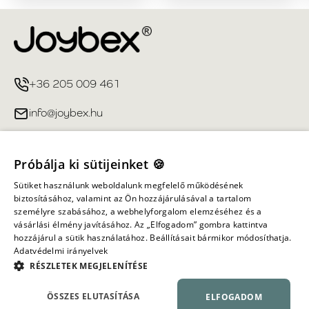
+36 205 009 461
info@joybex.hu
Hasznos linkek
Próbálja ki sütijeinket 🍪
Fiókom
Sütiket használunk weboldalunk megfelelő működésének
biztosításához, valamint az Ön hozzájárulásával a tartalom
személyre szabásához, a webhelyforgalom elemzéséhez és a
Információ
vásárlási élmény javításához. Az „Elfogadom” gombra kattintva
hozzájárul a sütik használatához. Beállításait bármikor módosíthatja.
Adatvédelmi irányelvek
Minden jog fenntartva ©
2026
Joybex.hu
RÉSZLETEK MEGJELENÍTÉSE
ÖSSZES ELUTASÍTÁSA
ELFOGADOM