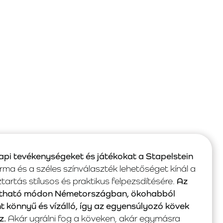
pi tevékenységeket és játékokat a Stapelstein
ma és a széles színválaszték lehetőséget kínál a
rtás stílusos és praktikus felpezsdítésére.
Az
tartható módon Németországban, ökohabból
nt könnyű és vízálló, így az egyensúlyozó kövek
z.
Akár ugrálni fog a köveken, akár egymásra