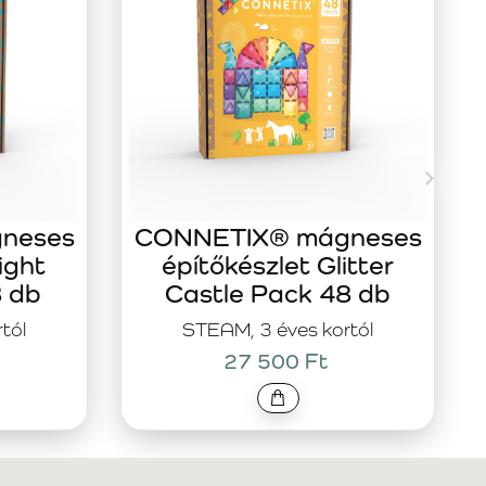
neses
CONNETIX® mágneses
ight
építőkészlet Glitter
8 db
Castle Pack 48 db
tól
STEAM, 3 éves kortól
27 500 Ft