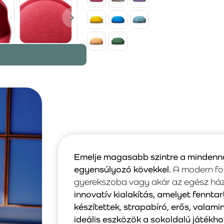
Emelje magasabb szintre a mindenna
egyensúlyozó kövekkel.
A modern for
gyerekszoba vagy akár az egész házta
innovatív kialakítás, amelyet fenn
készítettek, strapabíró, erős, valami
ideális eszközök a sokoldalú játékho