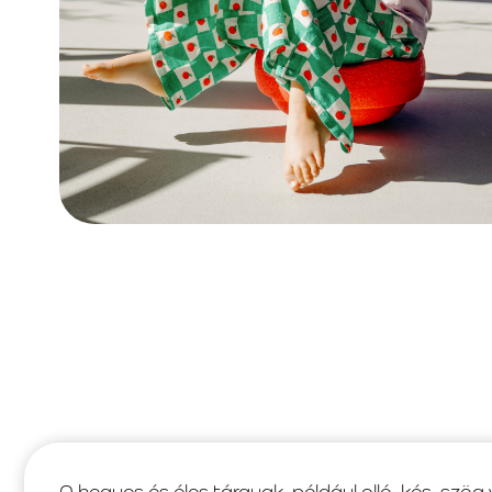
A hegyes és éles tárgyak, például olló, kés, szög