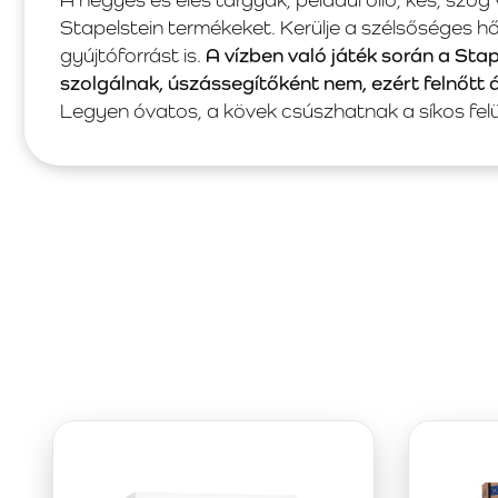
Stapelstein termékeket. Kerülje a szélsőséges 
gyújtóforrást is.
A vízben való játék során a Sta
szolgálnak, úszássegítőként nem, ezért felnőtt 
Legyen óvatos, a kövek csúszhatnak a síkos felü