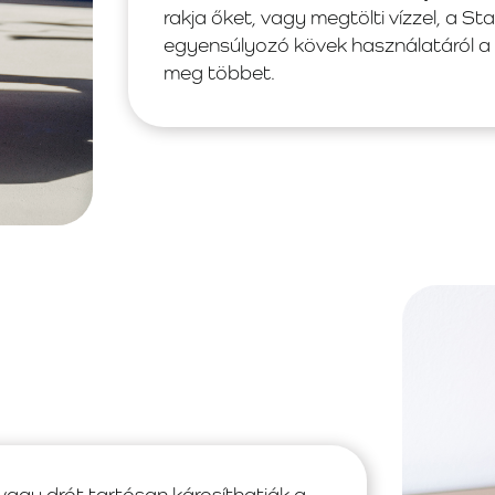
rakja őket, vagy megtölti vízzel, a S
egyensúlyozó kövek használatáról a
meg többet.
 vagy drót tartósan károsíthatják a