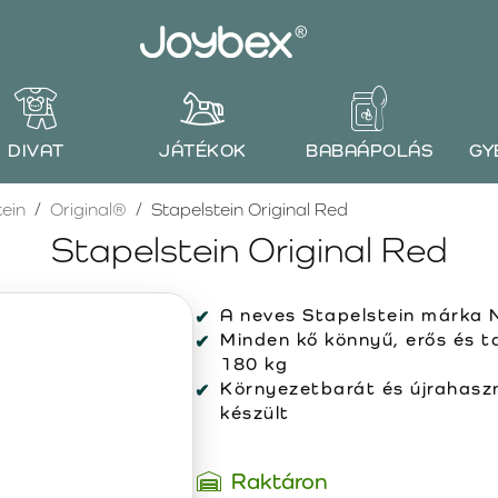
DIVAT
JÁTÉKOK
BABAÁPOLÁS
GY
tein
Original®
Stapelstein Original Red
Stapelstein Original Red
A neves Stapelstein márka 
Minden kő könnyű, erős és t
180 kg
Környezetbarát és újrahaszn
készült
Raktáron