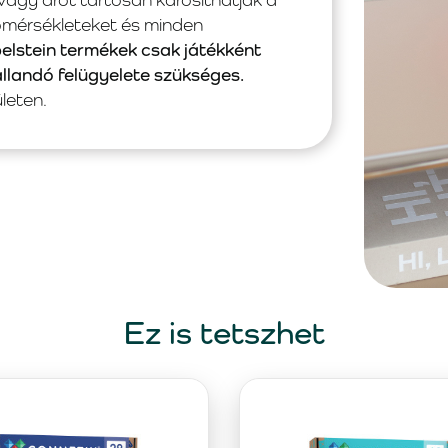
hőmérsékleteket és minden
pelstein termékek csak játékként
állandó felügyelete szükséges.
leten.
Ez is tetszhet