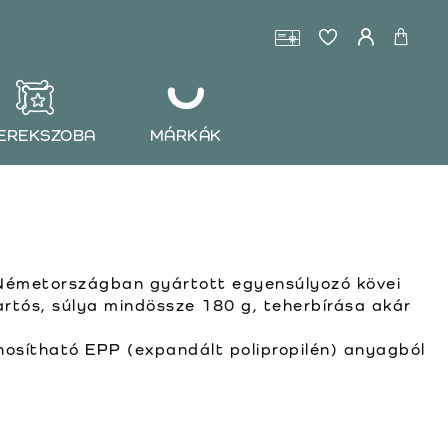
EREKSZOBA
MÁRKÁK
Németországban gyártott egyensúlyozó kövei
artós, súlya mindössze 180 g, teherbírása akár
osítható EPP (expandált polipropilén) anyagból