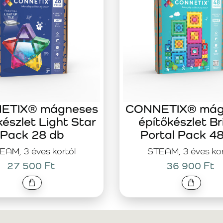
ETIX® mágneses
CONNETIX® mág
készlet Light Star
építőkészlet Br
Pack 28 db
Portal Pack 4
EAM, 3 éves kortól
STEAM, 3 éves kor
27 500 Ft
36 900 Ft