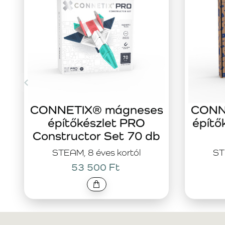
CONNETIX® mágneses
CONN
építőkészlet PRO
építő
Constructor Set 70 db
STEAM, 8 éves kortól
ST
53 500 Ft