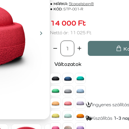
MÁRKA:
Stapelstein®
KÓD:
STP-001-R
14 000 Ft
Nettó ár: 11 025 Ft
K
Változatok
Ingyenes szállítá
Kiszállítás
1-3 na