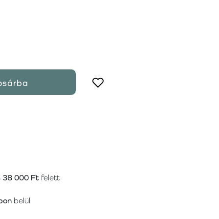
osárba
s
38 000 Ft
felett
pon
belül