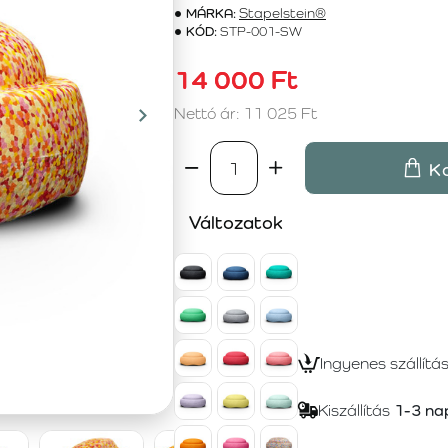
MÁRKA:
Stapelstein®
KÓD:
STP-001-SW
14 000 Ft
Nettó ár: 11 025 Ft
K
Változatok
Ingyenes szállítá
Kiszállítás
1-3 na