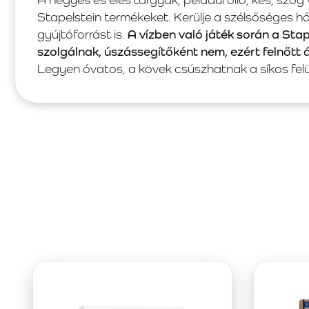
Stapelstein termékeket. Kerülje a szélsőséges 
gyújtóforrást is.
A vízben való játék során a Sta
szolgálnak, úszássegítőként nem, ezért felnőtt 
Legyen óvatos, a kövek csúszhatnak a síkos felü