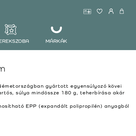
EREKSZOBA
MÁRKÁK
rm
Németországban gyártott egyensúlyozó kövei
artós, súlya mindössze 180 g, teherbírása akár
osítható EPP (expandált polipropilén) anyagból