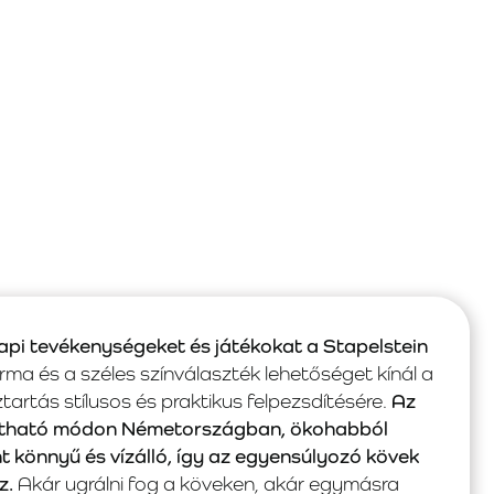
pi tevékenységeket és játékokat a Stapelstein
ma és a széles színválaszték lehetőséget kínál a
rtás stílusos és praktikus felpezsdítésére.
Az
tartható módon Németországban, ökohabból
nt könnyű és vízálló, így az egyensúlyozó kövek
z.
Akár ugrálni fog a köveken, akár egymásra