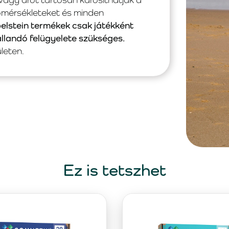
hőmérsékleteket és minden
pelstein termékek csak játékként
állandó felügyelete szükséges.
leten.
Ez is tetszhet