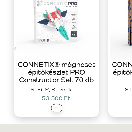
CONNETIX® mágneses
CONN
építőkészlet PRO
építő
Constructor Set 70 db
STEAM, 8 éves kortól
ST
53 500 Ft