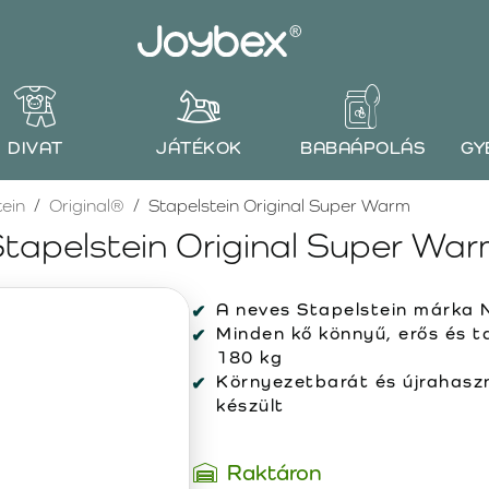
DIVAT
JÁTÉKOK
BABAÁPOLÁS
GY
tein
Original®
Stapelstein Original Super Warm
tapelstein Original Super Wa
A neves Stapelstein márka 
Minden kő könnyű, erős és t
180 kg
Környezetbarát és újrahaszn
készült
Raktáron