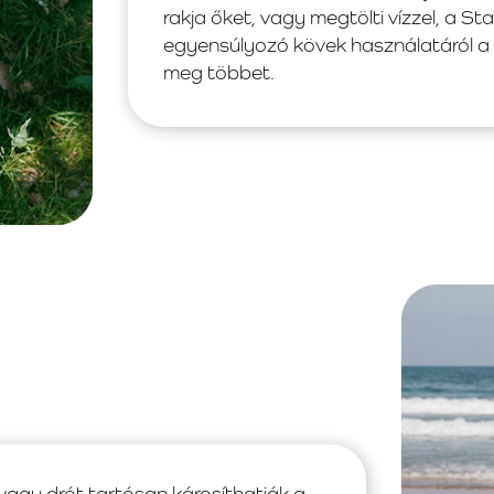
rakja őket, vagy megtölti vízzel, a S
egyensúlyozó kövek használatáról a
meg többet.
 vagy drót tartósan károsíthatják a