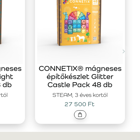
neses
CONNETIX® mágneses
ight
építőkészlet Glitter
8 db
Castle Pack 48 db
tól
STEAM, 3 éves kortól
27 500 Ft