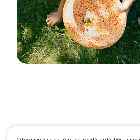
A hegyes és éles tárgyak, például olló, kés, szög