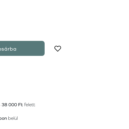
osárba
s
38 000 Ft
felett
pon
belül