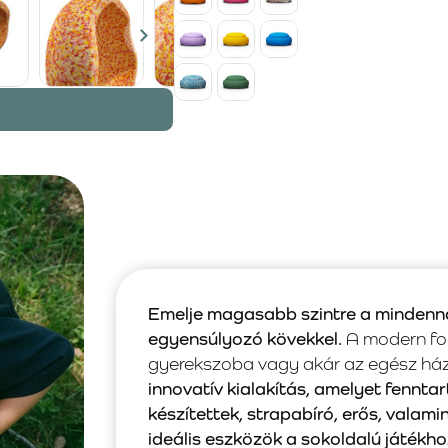
Emelje magasabb szintre a mindenna
egyensúlyozó kövekkel.
A modern for
gyerekszoba vagy akár az egész házta
innovatív kialakítás, amelyet fenn
készítettek, strapabíró, erős, valami
ideális eszközök a sokoldalú játékho