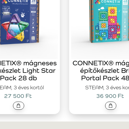
ETIX® mágneses
CONNETIX® mág
készlet Light Star
építőkészlet Br
Pack 28 db
Portal Pack 4
EAM, 3 éves kortól
STEAM, 3 éves kor
27 500 Ft
36 900 Ft