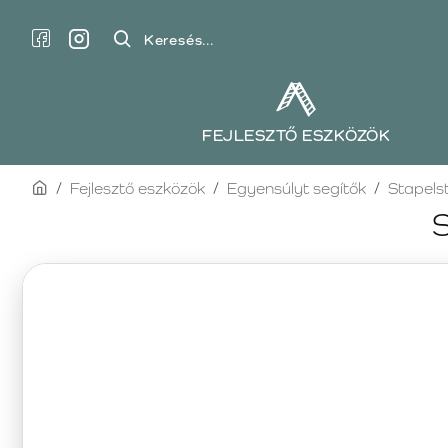
Keresés...
FEJLESZTŐ ESZKÖZÖK
home
Fejlesztő eszközök
Egyensúlyt segítők
Stapels
S