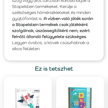
szög vagy drót tartósan károsíthatják a
Stapelstein termékeket. Kerülje a
szélsőséges hőmérsékleteket és minden
gyújtóforrást is.
A vízben való játék során
a Stapelstein termékek csak játékként
szolgálnak, úszássegítőként nem, ezért
felnőtt állandó felügyelete szükséges.
Legyen óvatos, a kövek csúszhatnak a
síkos felületen.
Ez is tetszhet