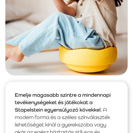
Emelje magasabb szintre a mindennapi
tevékenységeket és játékokat a
Stapelstein egyensúlyozó kövekkel.
A
modern forma és a széles színválaszték
lehetőséget kínál a gyerekszoba vagy
akár az egész háztartás stílusos és