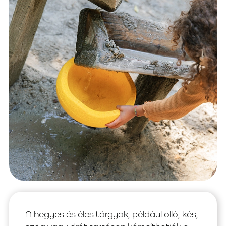
A hegyes és éles tárgyak, például olló, kés,