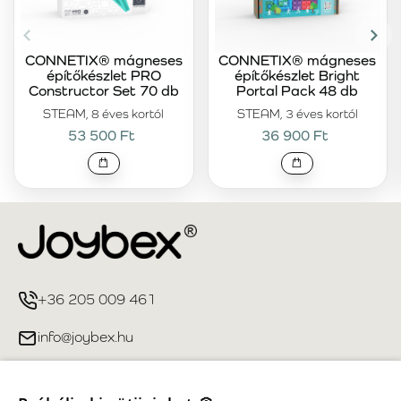
CONNETIX® mágneses
CONNETIX® mágneses
építőkészlet PRO
építőkészlet Bright
Constructor Set 70 db
Portal Pack 48 db
STEAM, 8 éves kortól
STEAM, 3 éves kortól
53 500 Ft
36 900 Ft
+36 205 009 461
info@joybex.hu
Hasznos linkek