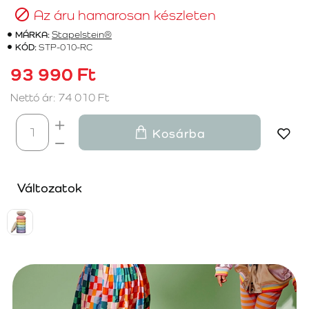
Az áru hamarosan készleten
MÁRKA:
Stapelstein®
KÓD:
STP-010-RC
93 990 Ft
Nettó ár: 74 010 Ft
Kosárba
Változatok