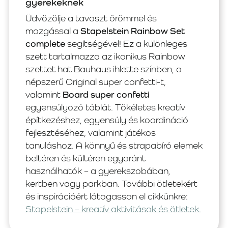
gyerekeknek
Üdvözölje a tavaszt örömmel és
mozgással a
Stapelstein Rainbow Set
complete
segítségével! Ez a különleges
szett tartalmazza az ikonikus Rainbow
szettet hat Bauhaus ihlette színben, a
népszerű Original super confetti-t,
valamint
Board super confetti
egyensúlyozó táblát. Tökéletes kreatív
építkezéshez, egyensúly és koordináció
fejlesztéséhez, valamint játékos
tanuláshoz. A könnyű és strapabíró elemek
beltéren és kültéren egyaránt
használhatók – a gyerekszobában,
kertben vagy parkban. További ötletekért
és inspirációért látogasson el cikkünkre:
Stapelstein – kreatív aktivitások és ötletek.