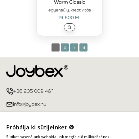
Warm Classic
egyensúly, kreativitás
19 600 Ft
1
2
+36 205 009 461
info@joybex.hu
Hasznos linkek
Próbálja ki sütijeinket 🍪
Fiókom
Sütiket használunk weboldalunk megfelelő működésének