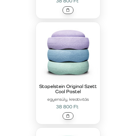
38 800 Ft
Stapelstein Original Szett
Cool Pastel
egyensúly, kreativitás
38 800 Ft