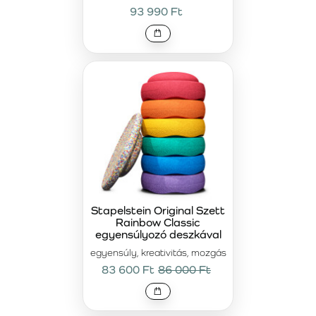
készült, és biztonságos, környezetbarát megoldást kínál
93 990 Ft
mindennapi használatra. Gyerekeknek és felnőtteknek
egyaránt alkalmas.
Stapelstein® készletek – Hozza létre saját
gyűjteményét
Válasszon kínálatunkból Stapelstein® készleteket, és
hozza létre saját egyedi gyűjteményét. Legyen szó lágy
pasztell árnyalatokról, élénk szivárványos színekről vagy
modern dizájnról, minden készlet szórakoztató és
egészséges lehetőséget kínál a mozgásra és tanulásra.
Fedezze fel a Stapelstein® készletek világát még ma!
Stapelstein Original Szett
Rainbow Classic
egyensúlyozó deszkával
egyensúly, kreativitás, mozgás
83 600 Ft
86 000 Ft