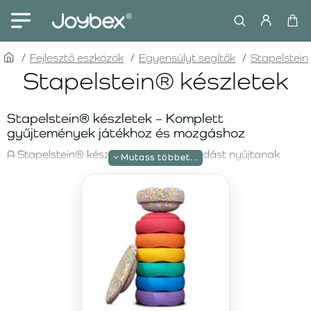
home
Fejlesztő eszközök
Egyensúlyt segítők
Stapelstein
Stapelstein® készletek
Stapelstein® készletek – Komplett
gyűjtemények játékhoz és mozgáshoz
A Stapelstein® készletek ideális megoldást nyújtanak
azok számára, akik átfogó csomagokat keresnek a
szórakozáshoz, edzéshez és kreatív tanuláshoz. Minden
készlet egyedi kombinációkat kínál egyensúlyozó kövekből
és kiegészítőkből, amelyek végtelen lehetőségeket
biztosítanak a játékhoz. Környezetbarát kialakításuknak
és könnyű kezelésüknek köszönhetően minden korosztály
számára megfelelőek.
Stapelstein Rainbow Set Complete Pastel –
Lágy színek és végtelen lehetőségek