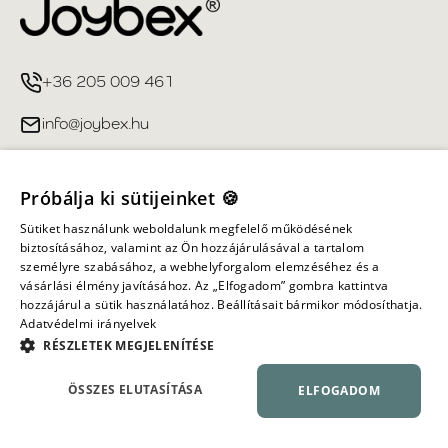
+36 205 009 461
info@joybex.hu
Hasznos linkek
Próbálja ki sütijeinket 🍪
Fiókom
Sütiket használunk weboldalunk megfelelő működésének
biztosításához, valamint az Ön hozzájárulásával a tartalom
személyre szabásához, a webhelyforgalom elemzéséhez és a
Információ
vásárlási élmény javításához. Az „Elfogadom” gombra kattintva
hozzájárul a sütik használatához. Beállításait bármikor módosíthatja.
Adatvédelmi irányelvek
Minden jog fenntartva ©
2026
Joybex.hu
RÉSZLETEK MEGJELENÍTÉSE
ÖSSZES ELUTASÍTÁSA
ELFOGADOM