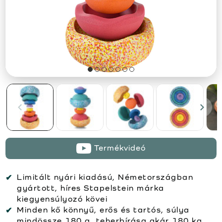
Termékvideó
Limitált nyári kiadású, Németországban
gyártott, híres Stapelstein márka
kiegyensúlyozó kövei
Minden kő könnyű, erős és tartós, súlya
mindössze 180 g, teherbírása akár 180 kg