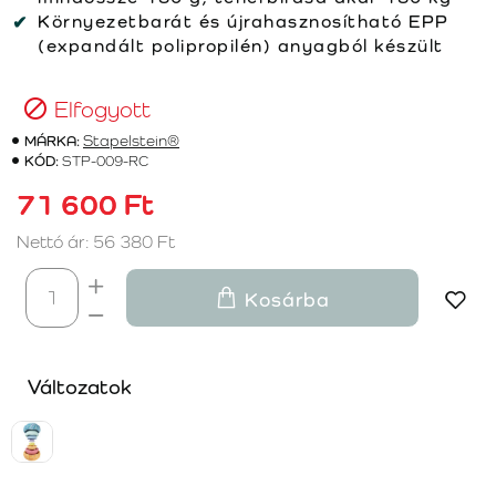
Környezetbarát és újrahasznosítható EPP
(expandált polipropilén) anyagból készült
Elfogyott
MÁRKA:
Stapelstein®
KÓD:
STP-009-RC
71 600 Ft
Nettó ár: 56 380 Ft
Kosárba
Változatok