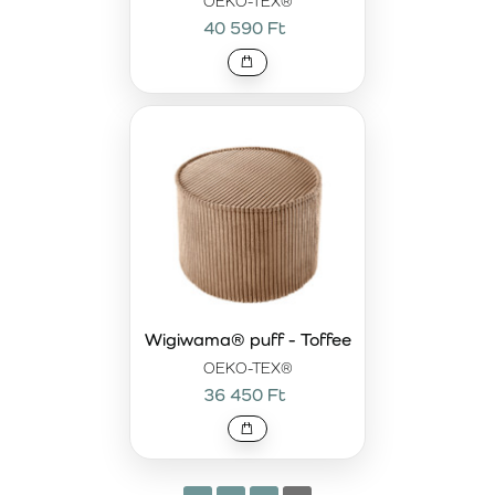
OEKO-TEX®
modern dizájnja minden helyiségbe illeszkedik.
40 590 Ft
Wigiwama Peppermint Green Pouffe – friss és
modern dizájn
A
Wigiwama Peppermint Green Pouffe
frissítő zöld
árnyalatban tökéletes kiegészítő azon gyerekek számára,
akik szeretik a lágy és természetes színeket. Ezen a
puffon kényelmesen ülhet, pihenhet vagy
megtámaszthatja a lábát, miközben elegáns és modern
megjelenést kölcsönöz a helyiségnek. Kiváló minőségű
megmunkálásának és puha felületének köszönhetően
minden játék vagy pihenés során elkíséri a gyerekeket.
Wigiwama zsámolyok és puffok – kényelem és
stílus a gyerekszobában
Wigiwama® puff - Toffee
A Wigiwama márka zsámolyait és puffjait a minőség, a
OEKO-TEX®
kényelem és az esztétika hangsúlyozásával tervezték.
36 450 Ft
Ideális kiegészítői bármely gyerekszobának, nem csak
kényelmes ülést biztosítanak, hanem modern megjelenést
is. Ezek a többfunkciós darabok vidám és játékos elemet
visznek a gyerekszobába, amit a gyerekek biztosan