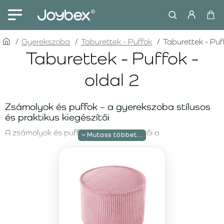
home
Gyerekszoba
Taburettek - Puffok
Taburettek - Puff
Taburettek - Puffok -
oldal 2
Zsámolyok és puffok – a gyerekszoba stílusos
és praktikus kiegészítői
A zsámolyok és puffok ideális kiegészítői a
gyerekszobának, amely nemcsak esztétikai értéket,
hanem praktikus használatot is biztosít. Kényelmes
ülőhelyként, lábtámaszként vagy játékos elemként
szolgálnak a térben. Webshopunkban a Wigiwama márka
zsámolyainak és puffjainak széles választékát kínáljuk,
amelyek a modern dizájnt a kényelemmel és minőséggel
ötvözik, hogy minden gyerekszoba hangulatos és stílusos
megjelenést kapjon.