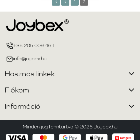
1
2
értékelni fognak.
Fedezze fel zsámolyaink és puffjaink kínálatát, és
válassza ki a megfelelő darabot, amely otthonossá teszi
gyermeke szobáját.
+36 205 009 461
info@joybex.hu
Hasznos linkek
Fiókom
Információ
Minden jog fenntartva ©
2026
Joybex.hu