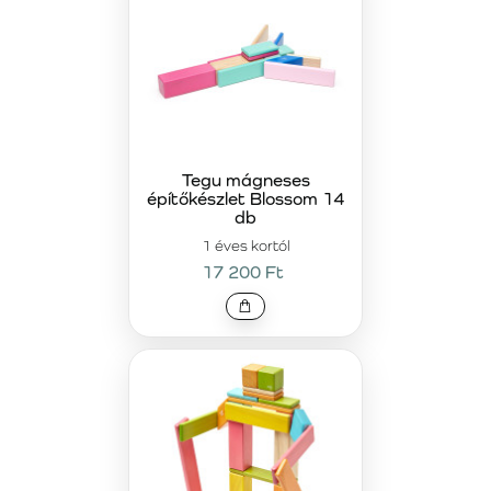
kreativitásának, képzelőerejének és motorikus
készségeinek fejlesztésében
. Az időtálló dizájn és a precíz
kivitelezés miatt tökéletes választás minden gyermek
számára, aki szereti felfedezni az építés világát. Ráadásul
a gyártás során
a fenntarthatóság kiemelt szerepet kap
,
így a vásárlással nemcsak a gyerekek fejlődését, hanem a
felelős vállalkozásokat és a környezet védelmét is
támogatja. Válassza ki kedvenc Tegu készletét, és
nyissa
Tegu mágneses
építőkészlet Blossom 14
meg gyermeke számára a határtalan fantázia világát!
db
1 éves kortól
17 200 Ft