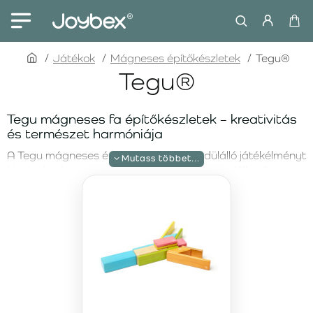
home
Játékok
Mágneses építőkészletek
Tegu®
Tegu®
Tegu mágneses fa építőkészletek – kreativitás
és természet harmóniája
A Tegu mágneses építőkészletek egyedülálló játékélményt
kínálnak, ahol
a természetes fa szépsége találkozik az
innovatív mágneses technológiával
. Minden elem
fenntartható forrásból származó keményfából készült, és
biztonságosan beépített mágneseket tartalmaz, amelyek
segítségével a gyerekek
építhetnek, kísérletezhetnek és
felfedezhetik a végtelen lehetőségeket
. A Tegu
építőkészletek ideálisak
már 1 éves kortól, támogatják a
finommotorikát, a logikus gondolkodást és a térbeli
érzékelést
.
Tegu 14 darabos mágneses fa építőkészlet –