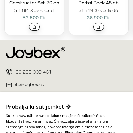
Constructor Set 70 db
Portal Pack 48 db
STEAM, 8 éves kortól
STEAM, 3 éves kortól
53 500 Ft
36 900 Ft
+36 205 009 461
info@joybex.hu
Hasznos linkek
Próbálja ki sütijeinket 🍪
Fiókom
Sütiket használunk weboldalunk megfelelő működésének
biztosításához, valamint az Ön hozzájárulásával a tartalom
személyre szabásához, a webhelyforgalom elemzéséhez és a
Információ
vásárlási élmény javításához. Az „Elfogadom” gombra kattintva