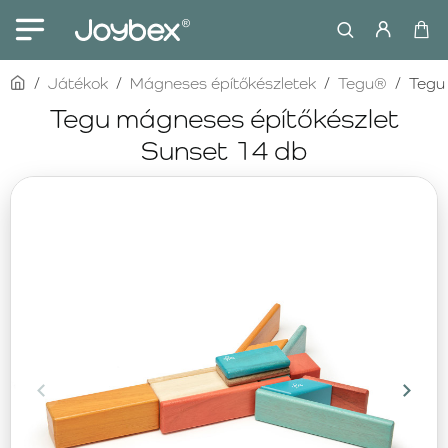
home
Játékok
Mágneses építőkészletek
Tegu®
Tegu
Tegu mágneses építőkészlet
Sunset 14 db