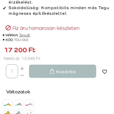
érzékelést.
Sokoldalúság:
Kompatibilis minden más Tegu
mágneses építőkészlettel.
Az áru hamarosan készleten
MÁRKA:
Tegu®
KÓD:
TGU-002
17 200 Ft
Nettó ár: 13 545 Ft
Kosárba
Változatok