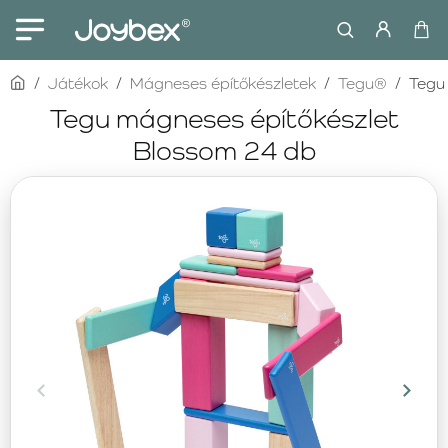
home
Játékok
Mágneses építőkészletek
Tegu®
Tegu
Tegu mágneses építőkészlet
Blossom 24 db