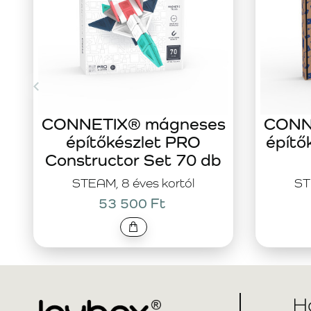
CONNETIX® mágneses
CONN
építőkészlet PRO
építő
Constructor Set 70 db
STEAM, 8 éves kortól
ST
53 500 Ft
H