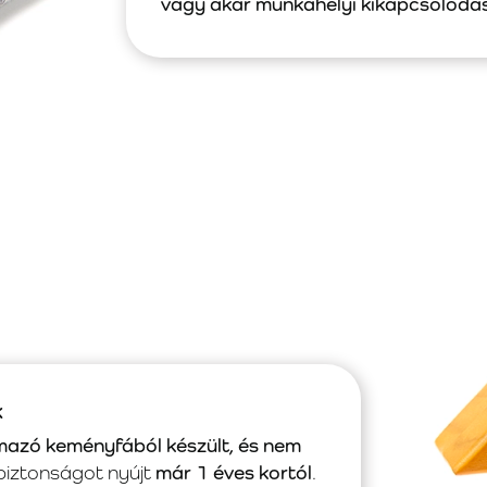
vagy akár munkahelyi kikapcsolódá
k
mazó keményfából készült, és nem
s biztonságot nyújt
már 1 éves kortól
.