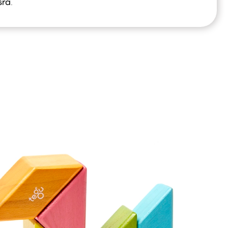
sra
.