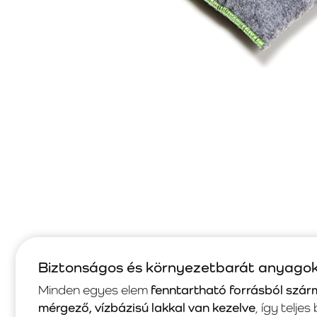
Biztonságos és környezetbarát anyago
Minden egyes elem
fenntartható forrásból szár
mérgező, vízbázisú lakkal van kezelve
, így telje