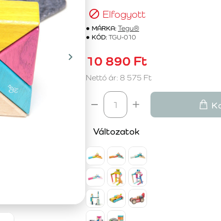
Elfogyott
MÁRKA:
Tegu®
KÓD:
TGU-010
10 890 Ft
Nettó ár: 8 575 Ft
K
Változatok