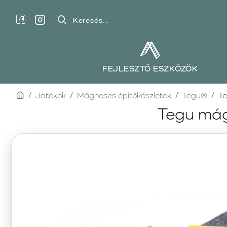
Keresés...
FEJLESZTŐ ESZKÖZÖK
home
Játékok
Mágneses építőkészletek
Tegu®
Te
Tegu mágn