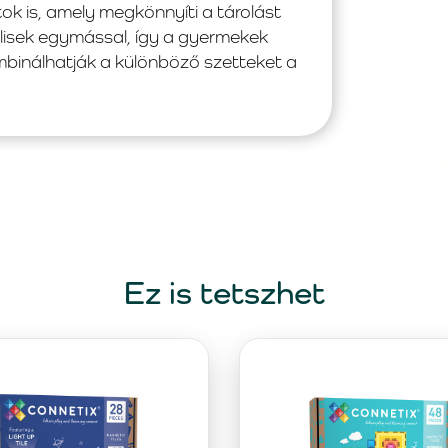
tok is, amely megkönnyíti a tárolást
lisek egymással, így a gyermekek
binálhatják a különböző szetteket a
Ez is tetszhet