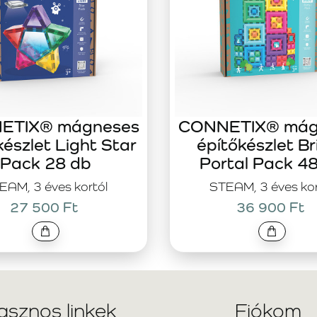
ETIX® mágneses
CONNETIX® mág
készlet Light Star
építőkészlet Br
Pack 28 db
Portal Pack 4
EAM, 3 éves kortól
STEAM, 3 éves kor
27 500 Ft
36 900 Ft
asznos linkek
Fiókom