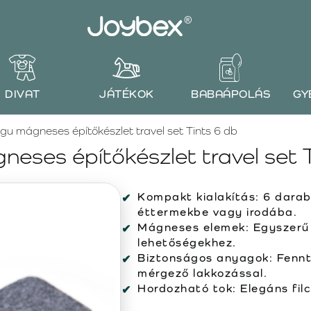
DIVAT
JÁTÉKOK
BABAÁPOLÁS
GY
gu mágneses építőkészlet travel set Tints 6 db
eses építőkészlet travel set 
Kompakt kialakítás:
6 darabo
éttermekbe vagy irodába.
Mágneses elemek:
Egyszerű 
lehetőségekhez.
Biztonságos anyagok:
Fennt
mérgező lakkozással.
Hordozható tok:
Elegáns filc