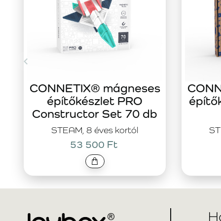
CONNETIX® mágneses
CONN
építőkészlet PRO
építő
Constructor Set 70 db
STEAM, 8 éves kortól
ST
53 500 Ft
H