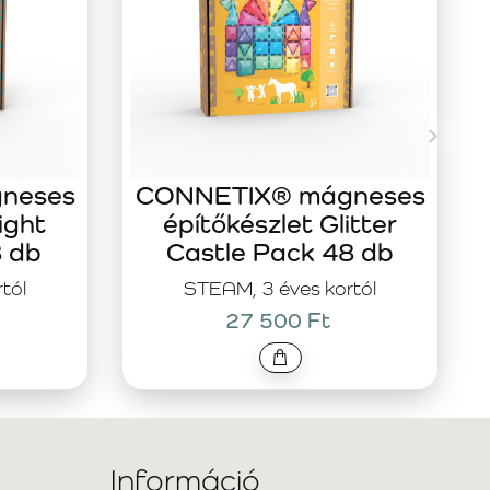
neses
CONNETIX® mágneses
ight
építőkészlet Glitter
8 db
Castle Pack 48 db
tól
STEAM, 3 éves kortól
27 500 Ft
Információ