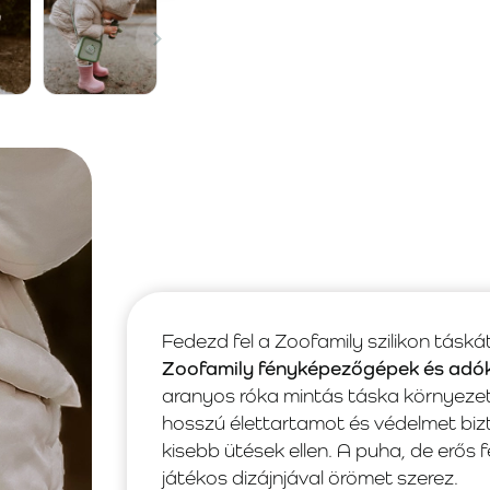
Fedezd fel a Zoofamily szilikon táská
Zoofamily fényképezőgépek és adók 
aranyos róka mintás táska környezetb
hosszú élettartamot és védelmet bizt
kisebb ütések ellen. A puha, de erős 
játékos dizájnjával örömet szerez.