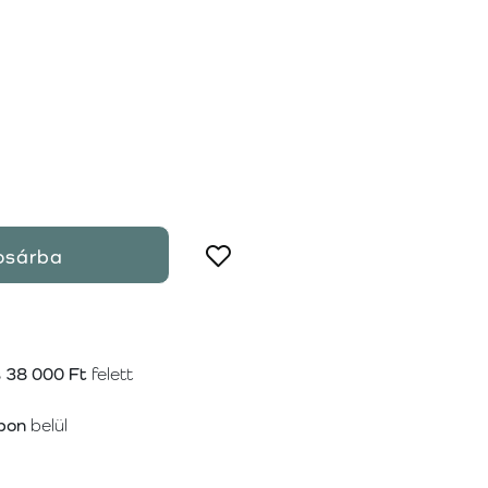
osárba
s
38 000 Ft
felett
pon
belül