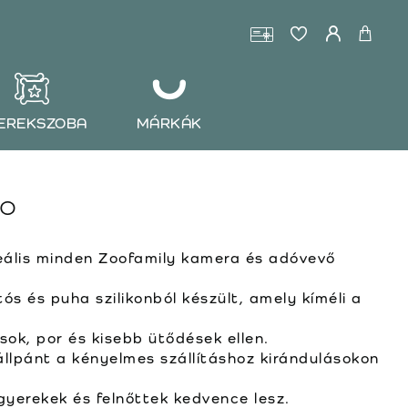
EREKSZOBA
MÁRKÁK
no
eális minden Zoofamily kamera és adóvevő
s és puha szilikonból készült, amely kíméli a
ok, por és kisebb ütődések ellen.
llpánt a kényelmes szállításhoz kirándulásokon
yerekek és felnőttek kedvence lesz.