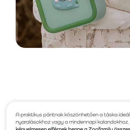
A praktikus pántnak köszönhetően a táska ideáli
nyaralásokhoz vagy a mindennapi kalandokhoz
kényelmesen elférnek benne a Zoofamily össze