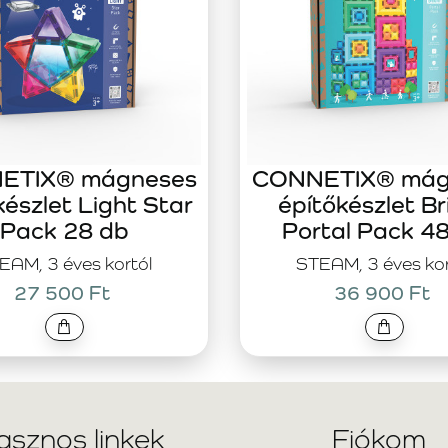
ETIX® mágneses
CONNETIX® mág
készlet Light Star
építőkészlet Br
Pack 28 db
Portal Pack 4
EAM, 3 éves kortól
STEAM, 3 éves kor
27 500 Ft
36 900 Ft
asznos linkek
Fiókom