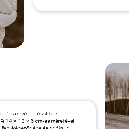
s társ a kirándulásokhoz,
.
A 14 × 13 × 6 cm-es méretével
s fényképezőgépe és adója
, így