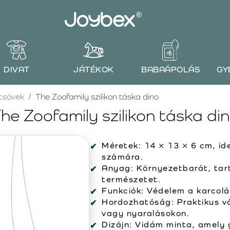
DIVAT
JÁTÉKOK
BABAÁPOLÁS
GY
csövek
The Zoofamily szilikon táska dino
he Zoofamily szilikon táska di
Méretek:
14 × 13 × 6 cm, id
számára.
Anyag:
Környezetbarát, tartó
természetet.
Funkciók:
Védelem a karcolás
Hordozhatóság:
Praktikus vá
vagy nyaralásokon.
Dizájn:
Vidám minta, amely g