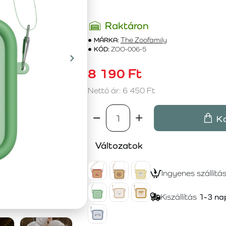
Raktáron
MÁRKA:
The Zoofamily
KÓD:
ZOO-006-5
8 190 Ft
Nettó ár: 6 450 Ft
K
Változatok
Ingyenes szállítá
Kiszállítás
1-3 na