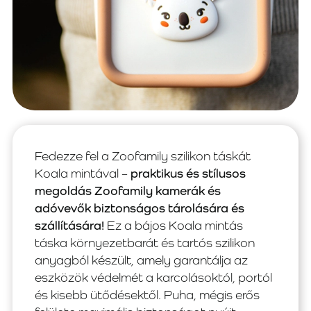
Fedezze fel a Zoofamily szilikon táskát
Koala mintával –
praktikus és stílusos
megoldás Zoofamily kamerák és
adóvevők biztonságos tárolására és
szállítására!
Ez a bájos Koala mintás
táska környezetbarát és tartós szilikon
anyagból készült, amely garantálja az
eszközök védelmét a karcolásoktól, portól
és kisebb ütődésektől. Puha, mégis erős