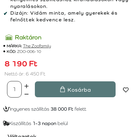
nyaralásokon.
Dizájn:
Vidám minta, amely gyerekek és
felnőttek kedvence lesz.
Raktáron
MÁRKA:
The Zoofamily
KÓD:
ZOO-006-10
8 190 Ft
Nettó ár: 6 450 Ft
Kosárba
Ingyenes szállítás
38 000 Ft
felett
Kiszállítás
1-3 napon
belül
Változatok