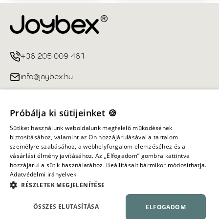
+36 205 009 461
info@joybex.hu
Hasznos linkek
Próbálja ki sütijeinket 🍪
Fiókom
Sütiket használunk weboldalunk megfelelő működésének
biztosításához, valamint az Ön hozzájárulásával a tartalom
személyre szabásához, a webhelyforgalom elemzéséhez és a
Információ
vásárlási élmény javításához. Az „Elfogadom” gombra kattintva
hozzájárul a sütik használatához. Beállításait bármikor módosíthatja.
Adatvédelmi irányelvek
Minden jog fenntartva ©
2026
Joybex.hu
RÉSZLETEK MEGJELENÍTÉSE
ÖSSZES ELUTASÍTÁSA
ELFOGADOM