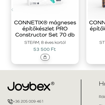
CONNETIX® mágneses
CONN
építőkészlet PRO
építő
Constructor Set 70 db
STEAM, 8 éves kortól
ST
53 500 Ft
H
Ról
+36 205 009 461