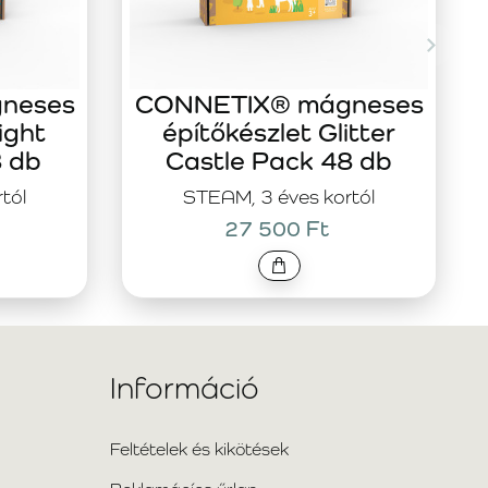
neses
CONNETIX® mágneses
ight
építőkészlet Glitter
8 db
Castle Pack 48 db
tól
STEAM, 3 éves kortól
27 500 Ft
Információ
Feltételek és kikötések