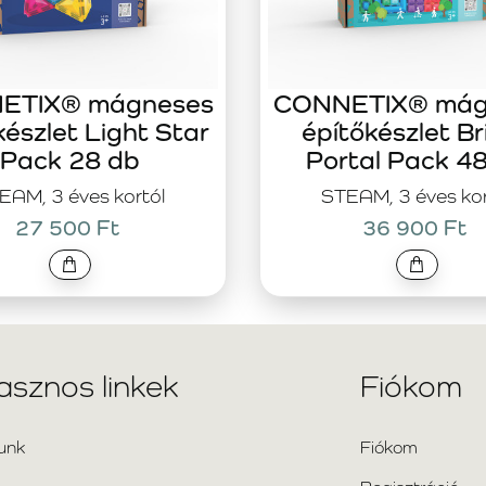
ETIX® mágneses
CONNETIX® mág
készlet Light Star
építőkészlet Br
Pack 28 db
Portal Pack 4
EAM, 3 éves kortól
STEAM, 3 éves kor
27 500 Ft
36 900 Ft
asznos linkek
Fiókom
unk
Fiókom