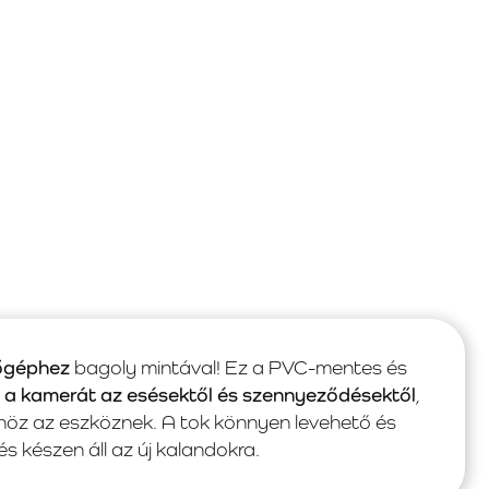
zőgéphez
bagoly mintával! Ez a PVC-mentes és
i a kamerát az esésektől és szennyeződésektől
,
önöz az eszköznek. A tok könnyen levehető és
s készen áll az új kalandokra.