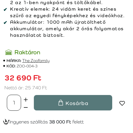
2 az 1-ben nyakpánt és töltőkábel.
Kreatív elemek:
24 vidám keret és színes
szűrő az egyedi fényképekhez és videókhoz.
Akkumulátor:
1000 mAh újratölthető
akkumulátor, amely akár 2 órás folyamatos
használatot biztosít.
Raktáron
MÁRKA:
The Zoofamily
KÓD:
ZOO-004-3
32 690 Ft
Nettó ár: 25 740 Ft
Kosárba
Ingyenes szállítás
38 000 Ft
felett