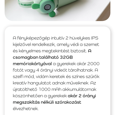
A fényképezőgép intuitív 2 hüvelykes IPS
kijelzővel rendelkezik, amely védi a szemet
és kényelmes megtekintést biztosít.
A
csomagban található 32GB
memóriakártyával
a gyerekek akár 2000
fotót vagy 4 órányi videót tárolhatnak. A
szelfi mód, vidám keretek és színes szűrők
kreatív hangulatot adnak műveiknek. Az
újratölthető 1000 mAh akkumulátornak
köszönhetően a gyerekek
akár 2 órányi
megszakítás nélküli szórakozást
élvezhetnek.