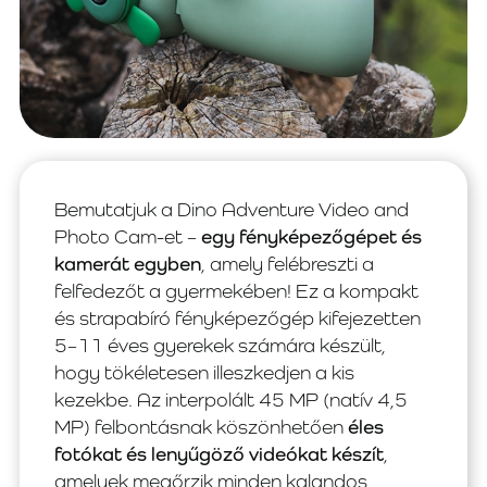
Bemutatjuk a Dino Adventure Video and
Photo Cam-et –
egy fényképezőgépet és
kamerát egyben
, amely felébreszti a
felfedezőt a gyermekében! Ez a kompakt
és strapabíró fényképezőgép kifejezetten
5–11 éves gyerekek számára készült,
hogy tökéletesen illeszkedjen a kis
kezekbe. Az interpolált 45 MP (natív 4,5
MP) felbontásnak köszönhetően
éles
fotókat és lenyűgöző videókat készít
,
amelyek megőrzik minden kalandos