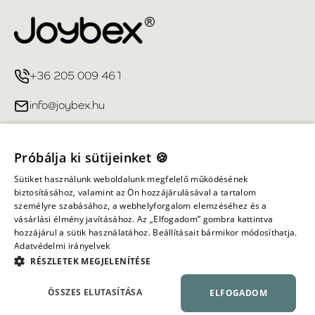
+36 205 009 461
info@joybex.hu
Hasznos linkek
Próbálja ki sütijeinket 🍪
Fiókom
Sütiket használunk weboldalunk megfelelő működésének
biztosításához, valamint az Ön hozzájárulásával a tartalom
személyre szabásához, a webhelyforgalom elemzéséhez és a
Információ
vásárlási élmény javításához. Az „Elfogadom” gombra kattintva
hozzájárul a sütik használatához. Beállításait bármikor módosíthatja.
Adatvédelmi irányelvek
Minden jog fenntartva ©
2026
Joybex.hu
RÉSZLETEK MEGJELENÍTÉSE
ÖSSZES ELUTASÍTÁSA
ELFOGADOM