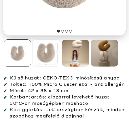
Külső huzat:
OEKO-TEX® minősítésű anyag
Töltet:
100% Micro Cluster szál - antiallergén
Méret:
42 x 38 x 13 cm
Karbantartás:
cipzárral levehető huzat,
30°C-on mosógépben mosható
Kézi gyártás:
Lettországban készült, minden
szobához megfelelő dizájnnal