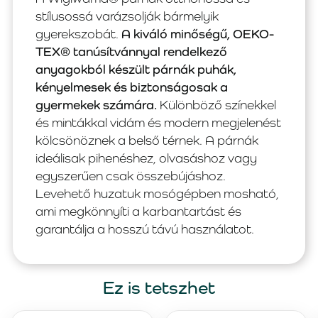
stílusossá varázsolják bármelyik
gyerekszobát.
A kiváló minőségű, OEKO-
TEX® tanúsítvánnyal rendelkező
anyagokból készült párnák puhák,
kényelmesek és biztonságosak a
gyermekek számára.
Különböző színekkel
és mintákkal vidám és modern megjelenést
kölcsönöznek a belső térnek. A párnák
ideálisak pihenéshez, olvasáshoz vagy
egyszerűen csak összebújáshoz.
Levehető huzatuk mosógépben mosható,
ami megkönnyíti a karbantartást és
garantálja a hosszú távú használatot.
Ez is tetszhet