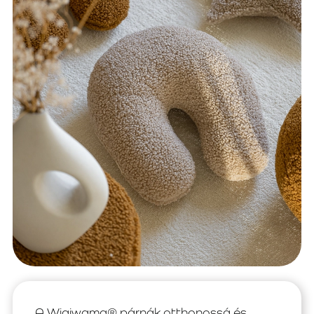
A Wigiwama® párnák otthonossá és