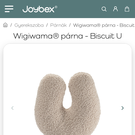
home
Gyerekszoba
Párnák
Wigiwama® párna - Biscuit
Wigiwama® párna - Biscuit U