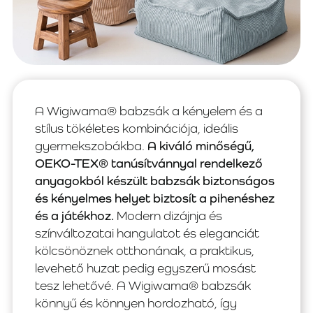
A Wigiwama® babzsák a kényelem és a
stílus tökéletes kombinációja, ideális
gyermekszobákba.
A kiváló minőségű,
OEKO-TEX® tanúsítvánnyal rendelkező
anyagokból készült babzsák biztonságos
és kényelmes helyet biztosít a pihenéshez
és a játékhoz.
Modern dizájnja és
színváltozatai hangulatot és eleganciát
kölcsönöznek otthonának, a praktikus,
levehető huzat pedig egyszerű mosást
tesz lehetővé. A Wigiwama® babzsák
könnyű és könnyen hordozható, így