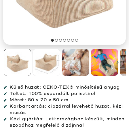
Külső huzat:
OEKO-TEX® minősítésű anyag
Töltet:
100% expandált polisztirol
Méret:
80 x 70 x 50 cm
Karbantartás:
cipzárral levehető huzat, kézi
mosás
Kézi gyártás:
Lettországban készült, minden
szobához megfelelő dizájnnal