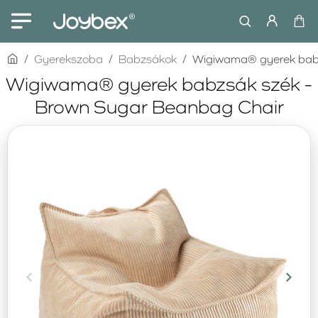
home
Gyerekszoba
Babzsákok
Wigiwama® gyerek babz
Wigiwama® gyerek babzsák szék -
Brown Sugar Beanbag Chair