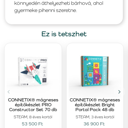
könnyedén áthelyezheti bárhová, ahol
gyermeke pihenni szeretne.
Ez is tetszhet
CONNETIX® mágneses
CONNETIX® mágneses
építőkészlet PRO
építőkészlet Bright
Constructor Set 70 db
Portal Pack 48 db
STEAM, 8 éves kortól
STEAM, 3 éves kortól
53 500 Ft
36 900 Ft