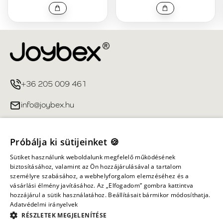
+36 205 009 461
info@joybex.hu
Hasznos linkek
Próbálja ki sütijeinket 🍪
Fiókom
Sütiket használunk weboldalunk megfelelő működésének
biztosításához, valamint az Ön hozzájárulásával a tartalom
személyre szabásához, a webhelyforgalom elemzéséhez és a
Információ
vásárlási élmény javításához. Az „Elfogadom” gombra kattintva
hozzájárul a sütik használatához. Beállításait bármikor módosíthatja.
Adatvédelmi irányelvek
Minden jog fenntartva ©
2026
Joybex.hu
RÉSZLETEK MEGJELENÍTÉSE