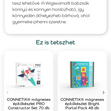
tesz lehetővé. A Wigiwama® babzsák
könnyű és könnyen hordozható, így
könnyedén áthelyezheti bárhová, ahol
gyermeke pihenni szeretne.
Ez is tetszhet
CONNETIX® mágneses
CONNETIX® mágneses
építőkészlet PRO
építőkészlet Bright
Constructor Set 70 db
Portal Pack 48 db