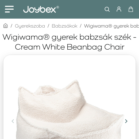
home
Gyerekszoba
Babzsákok
Wigiwama® gyerek babz
Wigiwama® gyerek babzsák szék -
Cream White Beanbag Chair