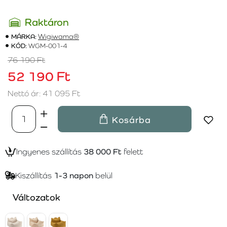
Raktáron
MÁRKA:
Wigiwama®
KÓD:
WGM-001-4
76 190 Ft
52 190 Ft
Nettó ár: 41 095 Ft
Kosárba
Ingyenes szállítás
38 000 Ft
felett
Kiszállítás
1-3 napon
belül
Változatok