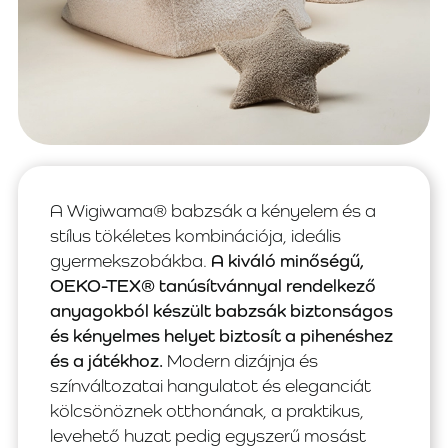
A Wigiwama® babzsák a kényelem és a
stílus tökéletes kombinációja, ideális
gyermekszobákba.
A kiváló minőségű,
OEKO-TEX® tanúsítvánnyal rendelkező
anyagokból készült babzsák biztonságos
és kényelmes helyet biztosít a pihenéshez
és a játékhoz.
Modern dizájnja és
színváltozatai hangulatot és eleganciát
kölcsönöznek otthonának, a praktikus,
levehető huzat pedig egyszerű mosást