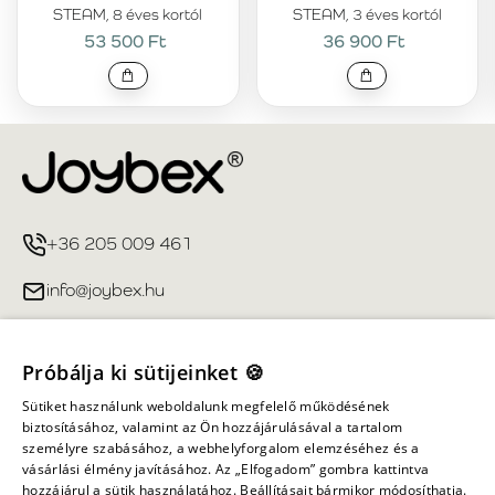
STEAM, 8 éves kortól
STEAM, 3 éves kortól
53 500 Ft
36 900 Ft
+36 205 009 461
info@joybex.hu
Hasznos linkek
Próbálja ki sütijeinket 🍪
Fiókom
Sütiket használunk weboldalunk megfelelő működésének
biztosításához, valamint az Ön hozzájárulásával a tartalom
személyre szabásához, a webhelyforgalom elemzéséhez és a
Információ
vásárlási élmény javításához. Az „Elfogadom” gombra kattintva
hozzájárul a sütik használatához. Beállításait bármikor módosíthatja.