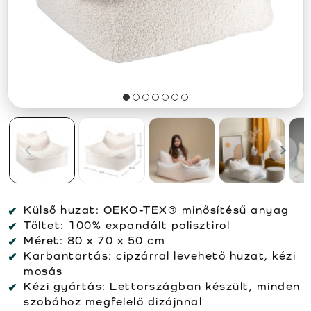
Külső huzat:
OEKO-TEX® minősítésű anyag
Töltet:
100% expandált polisztirol
Méret:
80 x 70 x 50 cm
Karbantartás:
cipzárral levehető huzat, kézi
mosás
Kézi gyártás:
Lettországban készült, minden
szobához megfelelő dizájnnal