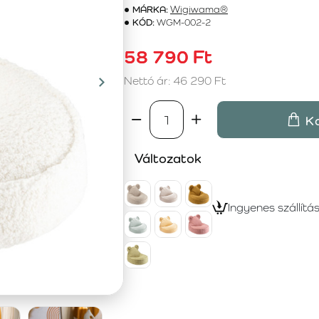
MÁRKA:
Wigiwama®
KÓD:
WGM-002-2
58 790 Ft
Nettó ár: 46 290 Ft
K
Változatok
Ingyenes szállítá