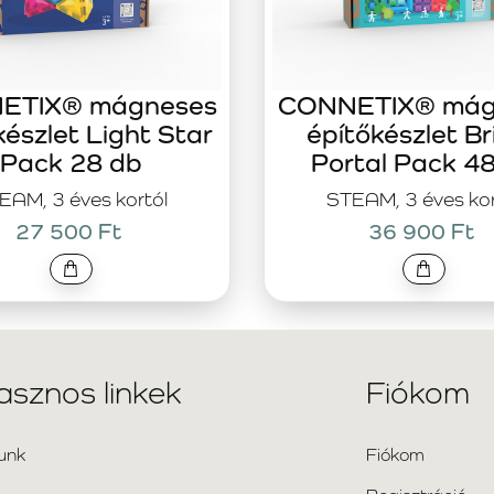
ETIX® mágneses
CONNETIX® mág
készlet Light Star
építőkészlet Br
Pack 28 db
Portal Pack 4
EAM, 3 éves kortól
STEAM, 3 éves kor
27 500 Ft
36 900 Ft
asznos linkek
Fiókom
unk
Fiókom