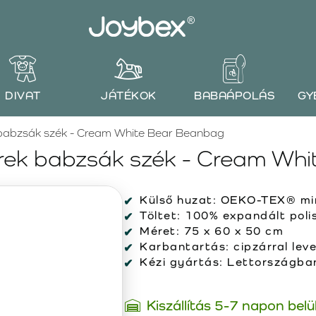
DIVAT
JÁTÉKOK
BABAÁPOLÁS
GY
abzsák szék - Cream White Bear Beanbag
ek babzsák szék - Cream Whi
Külső huzat:
OEKO-TEX® min
Töltet:
100% expandált polis
Méret:
75 x 60 x 50 cm
Karbantartás:
cipzárral lev
Kézi gyártás:
Lettországban 
Kiszállítás 5-7 napon belü