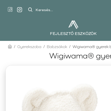
Keresés...
FEJLESZTŐ ESZKÖZÖK
home
Gyerekszoba
Babzsákok
Wigiwama® gyerek b
Wigiwama® gyer