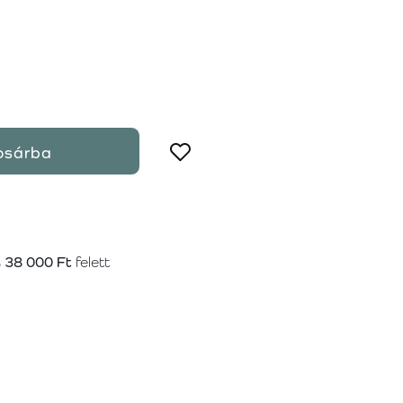
osárba
s
38 000 Ft
felett