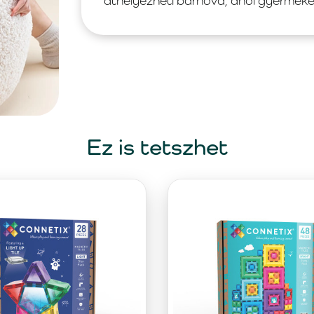
áthelyezheti bárhová, ahol gyermeke 
Ez is tetszhet