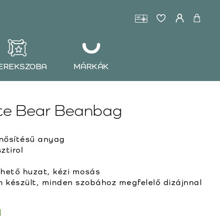
EREKSZOBA
MÁRKÁK
te Bear Beanbag
ősítésű anyag
ztirol
ehető huzat, kézi mosás
készült, minden szobához megfelelő dizájnnal
l