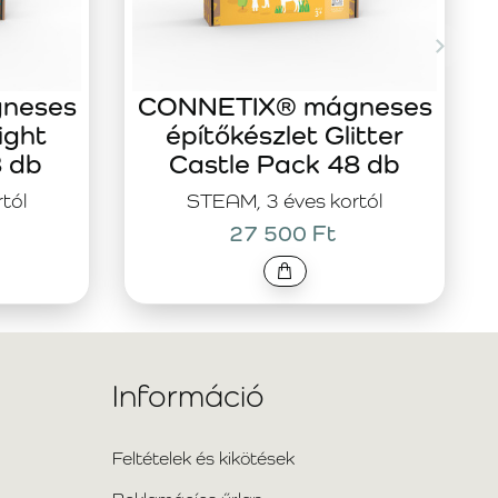
neses
CONNETIX® mágneses
ight
építőkészlet Glitter
8 db
Castle Pack 48 db
tól
STEAM, 3 éves kortól
27 500 Ft
Információ
Feltételek és kikötések