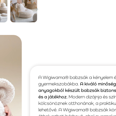
A Wigiwama® babzsák a kényelem és a
gyermekszobákba.
A kiváló minősé
anyagokból készült babzsák biztons
és a játékhoz.
Modern dizájnja és szí
kölcsönöznek otthonának, a praktiku
lehetővé. A Wigiwama® babzsák kön