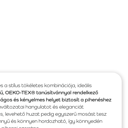
 stílus tökéletes kombinációja, ideális
gű, OEKO-TEX® tanúsítvánnyal rendelkező
ágos és kényelmes helyet biztosít a pihenéshez
nváltozatai hangulatot és eleganciát
s, levehető huzat pedig egyszerű mosást tesz
nyű és könnyen hordozható, így könnyedén