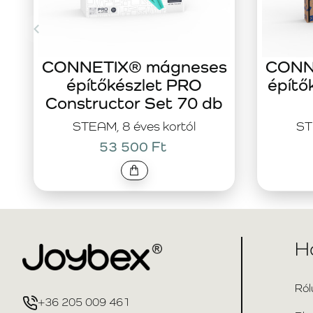
CONNETIX® mágneses
CONN
építőkészlet PRO
építő
Constructor Set 70 db
STEAM, 8 éves kortól
ST
53 500 Ft
H
Ról
+36 205 009 461