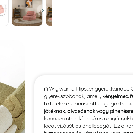
A Wigiwama Flipster gyerekkanapé Gu
gyerekszobának, amely
kényelmet, f
tölteléke és tanúsított anyagokból k
játéknak, olvasásnak vagy pihenésn
könnyen átalakítható és az igényekh
kreativitását és önállóságát. Ez a k