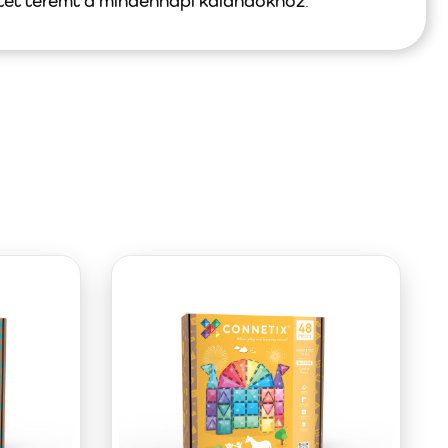
tet teremt a mindennapi kalandokhoz
.