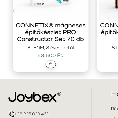
CONNETIX® mágneses
CONN
építőkészlet PRO
építő
Constructor Set 70 db
STEAM, 8 éves kortól
ST
53 500 Ft
H
Ról
+36 205 009 461