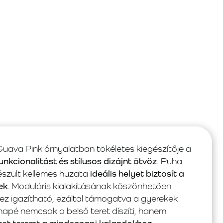
ava Pink árnyalatban tökéletes kiegészítője a
unkcionalitást és stílusos dizájnt ötvöz
. Puha
észült kellemes huzata
ideális helyet biztosít a
ek
. Moduláris kialakításának köszönhetően
ez igazítható, ezáltal támogatva a gyerekek
anapé nemcsak a belső teret díszíti, hanem