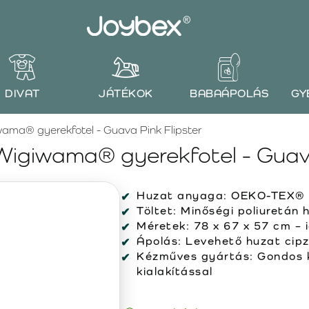
DIVAT
JÁTÉKOK
BABAÁPOLÁS
GY
wama® gyerekfotel - Guava Pink Flipster
Wigiwama® gyerekfotel - Guava
Huzat anyaga:
OEKO-TEX® t
Töltet:
Minőségi poliuretán 
Méretek:
78 x 67 x 57 cm – 
Ápolás:
Levehető huzat cipzá
Kézműves gyártás:
Gondos k
kialakítással