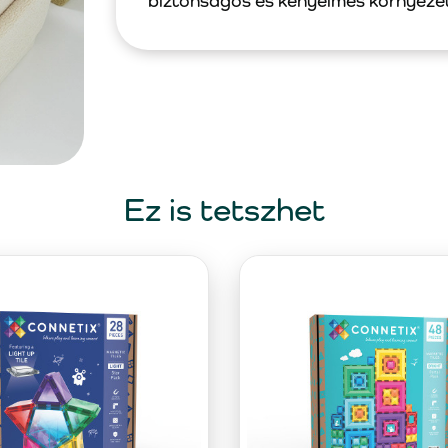
biztonságos és kényelmes környeze
Ez is tetszhet