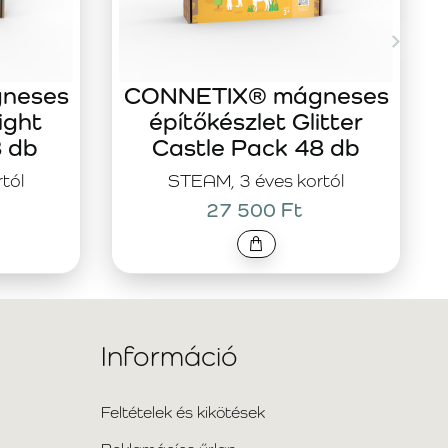
neses
CONNETIX® mágneses
ight
építőkészlet Glitter
8 db
Castle Pack 48 db
tól
STEAM, 3 éves kortól
27 500 Ft
Információ
Feltételek és kikötések