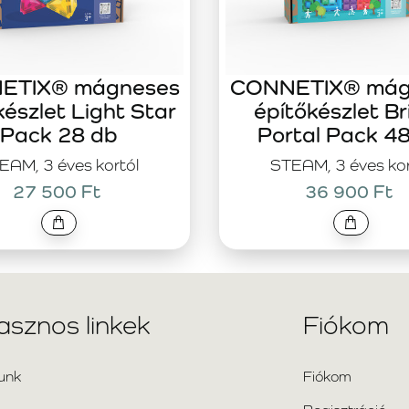
ETIX® mágneses
CONNETIX® mág
készlet Light Star
építőkészlet Br
Pack 28 db
Portal Pack 4
EAM, 3 éves kortól
STEAM, 3 éves kor
27 500 Ft
36 900 Ft
asznos linkek
Fiókom
unk
Fiókom