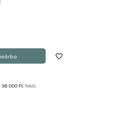
l
osárba
s
38 000 Ft
felett