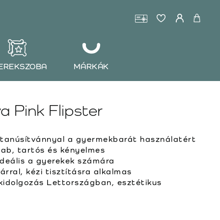
EREKSZOBA
MÁRKÁK
 Pink Flipster
anúsítvánnyal a gyermekbarát használatért
hab, tartós és kényelmes
ideális a gyerekek számára
rral, kézi tisztításra alkalmas
idolgozás Lettországban, esztétikus