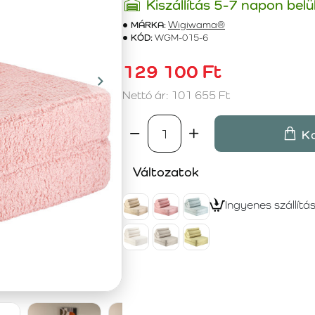
Kiszállítás 5-7 napon belü
MÁRKA:
Wigiwama®
KÓD:
WGM-015-6
129 100 Ft
Nettó ár: 101 655 Ft
K
Változatok
Ingyenes szállítá