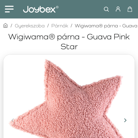
home
Gyerekszoba
Párnák
Wigiwama® párna - Guava 
Wigiwama® párna - Guava Pink
Star