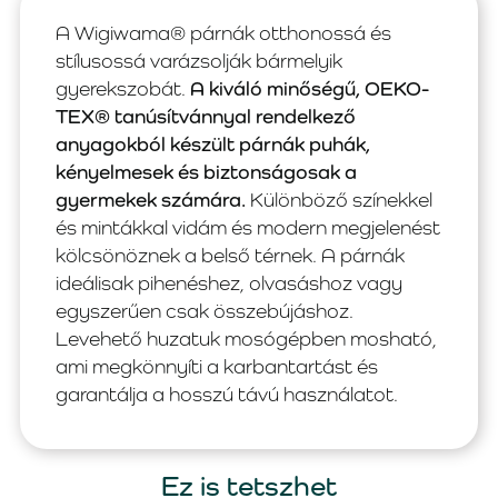
A Wigiwama® párnák otthonossá és
stílusossá varázsolják bármelyik
gyerekszobát.
A kiváló minőségű, OEKO-
TEX® tanúsítvánnyal rendelkező
anyagokból készült párnák puhák,
kényelmesek és biztonságosak a
gyermekek számára.
Különböző színekkel
és mintákkal vidám és modern megjelenést
kölcsönöznek a belső térnek. A párnák
ideálisak pihenéshez, olvasáshoz vagy
egyszerűen csak összebújáshoz.
Levehető huzatuk mosógépben mosható,
ami megkönnyíti a karbantartást és
garantálja a hosszú távú használatot.
Ez is tetszhet