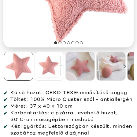
Külső huzat:
OEKO-TEX® minősítésű anyag
Töltet:
100% Micro Cluster szál - antiallergén
Méret:
37 x 40 x 10 cm
Karbantartás:
cipzárral levehető huzat,
30°C-on mosógépben mosható
Kézi gyártás:
Lettországban készült, minden
szobához megfelelő dizájnnal