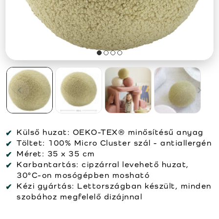
Külső huzat:
OEKO-TEX® minősítésű anyag
Töltet:
100% Micro Cluster szál - antiallergén
Méret:
35 x 35 cm
Karbantartás:
cipzárral levehető huzat,
30°C-on mosógépben mosható
Kézi gyártás:
Lettországban készült, minden
szobához megfelelő dizájnnal