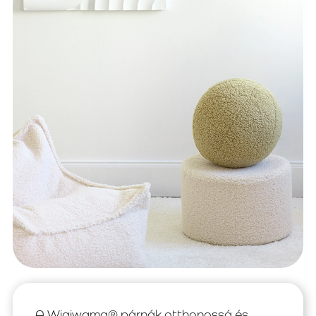
A Wigiwama® párnák otthonossá és