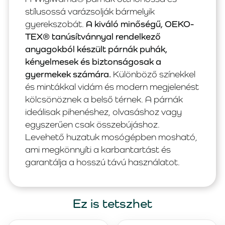
stílusossá varázsolják bármelyik
gyerekszobát.
A kiváló minőségű, OEKO-
TEX® tanúsítvánnyal rendelkező
anyagokból készült párnák puhák,
kényelmesek és biztonságosak a
gyermekek számára.
Különböző színekkel
és mintákkal vidám és modern megjelenést
kölcsönöznek a belső térnek. A párnák
ideálisak pihenéshez, olvasáshoz vagy
egyszerűen csak összebújáshoz.
Levehető huzatuk mosógépben mosható,
ami megkönnyíti a karbantartást és
garantálja a hosszú távú használatot.
Ez is tetszhet