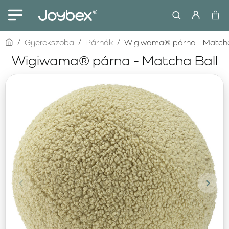
home
Gyerekszoba
Párnák
Wigiwama® párna - Matcha
Wigiwama® párna - Matcha Ball