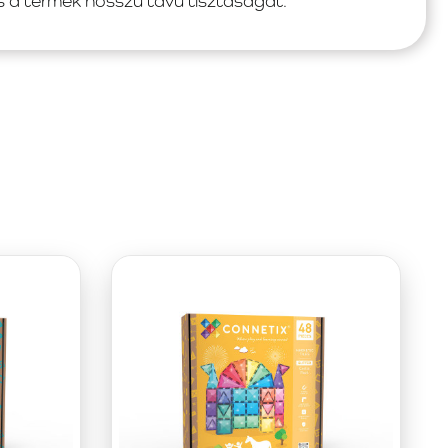
s a termék hosszú távú tisztaságát.