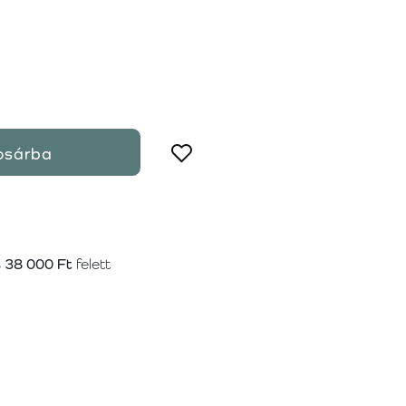
osárba
s
38 000 Ft
felett