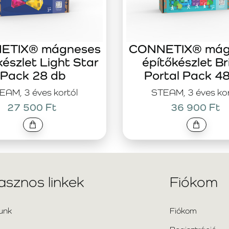
ETIX® mágneses
CONNETIX® mág
készlet Light Star
építőkészlet Br
Pack 28 db
Portal Pack 4
EAM, 3 éves kortól
STEAM, 3 éves kor
27 500 Ft
36 900 Ft
asznos linkek
Fiókom
unk
Fiókom