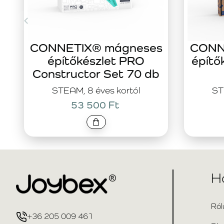
CONNETIX® mágneses
CONN
építőkészlet PRO
építő
Constructor Set 70 db
STEAM, 8 éves kortól
ST
53 500 Ft
H
Ról
+36 205 009 461