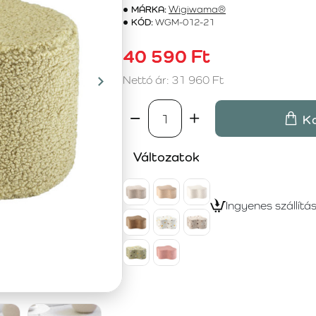
MÁRKA:
Wigiwama®
KÓD:
WGM-012-21
40 590 Ft
Nettó ár: 31 960 Ft
K
Változatok
Ingyenes szállítá