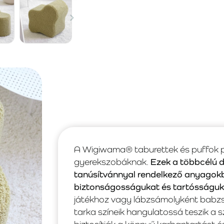
A Wigiwama® taburettek és puffok pr
gyerekszobáknak.
Ezek a többcélú 
tanúsítvánnyal rendelkező anyagokbó
biztonságosságukat és tartósságuk
játékhoz vagy lábzsámolyként babzsá
tarka színeik hangulatossá teszik a