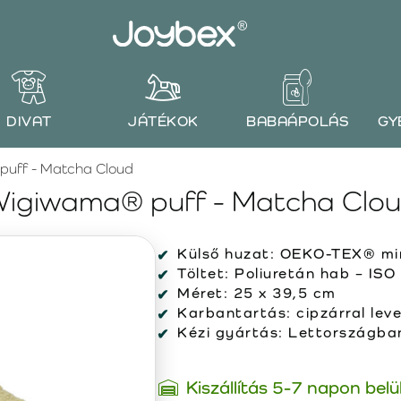
DIVAT
JÁTÉKOK
BABAÁPOLÁS
GY
uff - Matcha Cloud
igiwama® puff - Matcha Clo
Külső huzat:
OEKO-TEX® min
Töltet:
Poliuretán hab – ISO
Méret:
25 x 39,5 cm
Karbantartás:
cipzárral lev
Kézi gyártás:
Lettországban 
Kiszállítás 5-7 napon belü