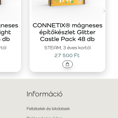
neses
CONNETIX® mágneses
ight
építőkészlet Glitter
8 db
Castle Pack 48 db
tól
STEAM, 3 éves kortól
27 500 Ft
Információ
Feltételek és kikötések