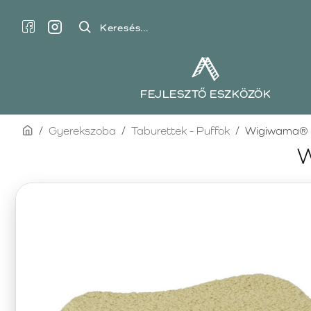
Keresés...
FEJLESZTŐ ESZKÖZÖK
home
Gyerekszoba
Taburettek - Puffok
Wigiwama® p
W