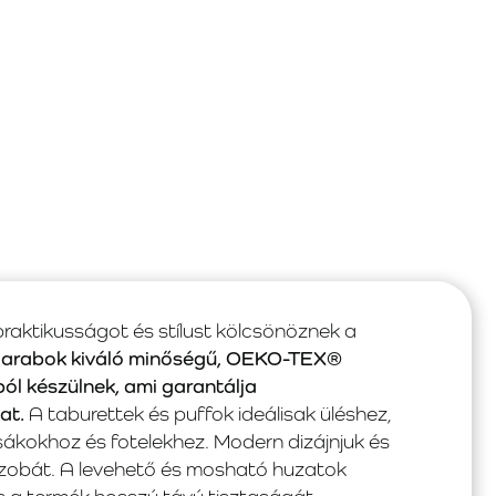
aktikusságot és stílust kölcsönöznek a
darabok kiváló minőségű, OEKO-TEX®
l készülnek, ami garantálja
at.
A taburettek és puffok ideálisak üléshez,
kokhoz és fotelekhez. Modern dizájnjuk és
 szobát. A levehető és mosható huzatok