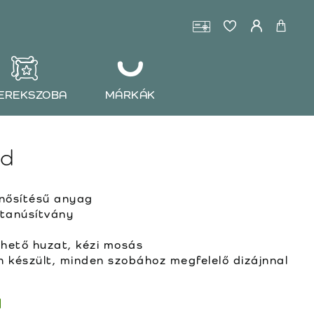
EREKSZOBA
MÁRKÁK
ud
ősítésű anyag
 tanúsítvány
ehető huzat, kézi mosás
készült, minden szobához megfelelő dizájnnal
l