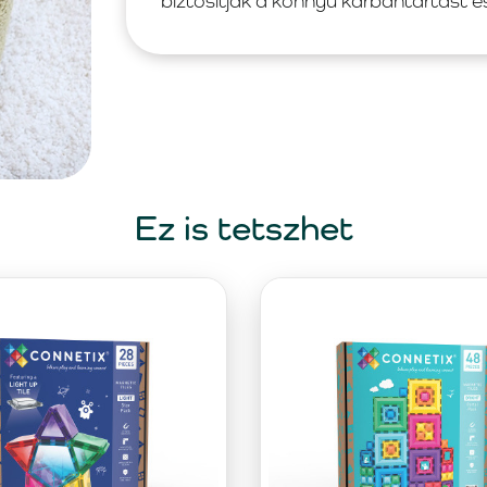
biztosítják a könnyű karbantartást é
Ez is tetszhet