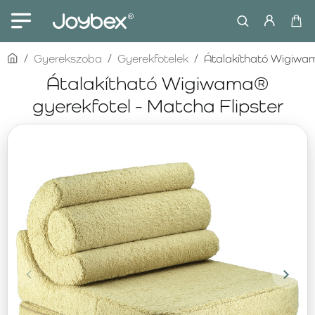
home
Gyerekszoba
Gyerekfotelek
Átalakítható Wigiwam
Átalakítható Wigiwama®
gyerekfotel - Matcha Flipster