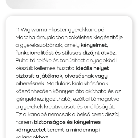
A Wigiwama Flipster gyerekkanapé
Matcha árnyalatban tökéletes kiegészítője
a gyerekszobának, amely
kényelmet,
funkcionalitást és stílusos dizájnt ötvöz
.
Puha tölteléke és tanúsított anyagokból
készült kellemes huzata
ideális helyet
biztosít a játéknak, olvasásnak vagy
pihenésnek
. Moduláris kialakításának
köszönhetően könnyen átalakítható és az
igényekhez igazítható, ezáltal támogatva
a gyerekek kreativitását és önállóságát.
Ez a kanapé nemcsak a belső teret díszíti,
hanem
biztonságos és kényelmes
környezetet teremt a mindennapi
kalandokhoz
.