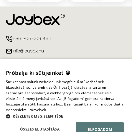
+36 205 009 461
info@joybex.hu
Hasznos linkek
Próbálja ki sütijeinket 🍪
Fiókom
Sütiket használunk weboldalunk megfelelő működésének
biztosításához, valamint az Ön hozzájárulásával a tartalom
személyre szabásához, a webhelyforgalom elemzéséhez és a
Információ
vásárlási élmény javításához. Az „Elfogadom” gombra kattintva
hozzájárul a sütik használatához. Beállításait bármikor módosíthatja.
Adatvédelmi irányelvek
Minden jog fenntartva ©
2026
Joybex.hu
RÉSZLETEK MEGJELENÍTÉSE
ÖSSZES ELUTASÍTÁSA
ELFOGADOM