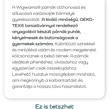
A Wigiwama® párnák otthonossá és
stílusossá varázsolják bármelyik
gyerekszobát.
A kiváló minőségű, OEKO-
TEX® tanúsítvánnyal rendelkező
anyagokból készült párnák puhák,
kényelmesek és biztonságosak a
gyermekek számára.
Különböző színekkel
és mintákkal vidám és modern megjelenést
kölcsönöznek a belső térnek. A párnák
ideálisak pihenéshez, olvasáshoz vagy
egyszerűen csak összebújáshoz.
Levehető huzatuk mosógépben mosható,
ami megkönnyíti a karbantartást és
garantálja a hosszú távú használatot.
Ez is tetszhet