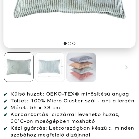
Külső huzat:
OEKO-TEX® minősítésű anyag
Töltet:
100% Micro Cluster szál - antiallergén
Méret:
55 x 33 cm
Karbantartás:
cipzárral levehető huzat,
30°C-on mosógépben mosható
Kézi gyártás:
Lettországban készült, minden
szobához megfelelő dizájnnal