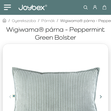
home
Gyerekszoba
Párnák
Wigiwama® párna - Pepper
Wigiwama® párna - Peppermint
Green Bolster