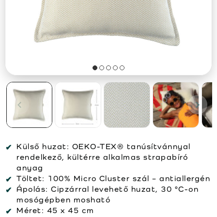
Külső huzat: OEKO-TEX® tanúsítvánnyal
rendelkező, kültérre alkalmas strapabíró
anyag
Töltet: 100% Micro Cluster szál – antiallergén
Ápolás: Cipzárral levehető huzat, 30 °C-on
mosógépben mosható
Méret: 45 x 45 cm