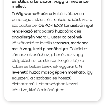
és stílus a teraszon vagy a medence
mellett
A Wigiwama® párna
kültéri változata
puhaságot, stílust és funkcionalitást visz a
szabadtérbe.
OEKO-TEX® tanúsítvánnyal
rendelkező strapabíró huzatának
és
antiallergén Micro Cluster töltetének
köszönhetően ideális
teraszra, medence
mellé vagy kerti pihenőhelyre
. Tökéletes
támasz olvasáshoz, pihenéshez vagy
ölelgetéshez, és stílusos kiegészítője a
kültéri és beltéri tereknek egyaránt.
A
levehető huzat mosógépben mosható
, így
egyszerű a tisztítása és hosszú
élettartamú. Lettországban kézzel
készítve, kiváló minőségben.