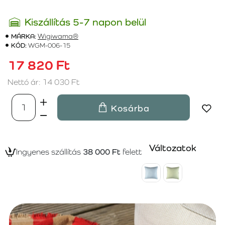
Kiszállítás 5-7 napon belül
MÁRKA:
Wigiwama®
KÓD:
WGM-006-15
17 820 Ft
Nettó ár: 14 030 Ft
Kosárba
Változatok
Ingyenes szállítás
38 000 Ft
felett