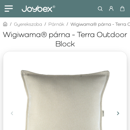
home
Gyerekszoba
Párnák
Wigiwama® párna - Terra O
Wigiwama® párna - Terra Outdoor
Block