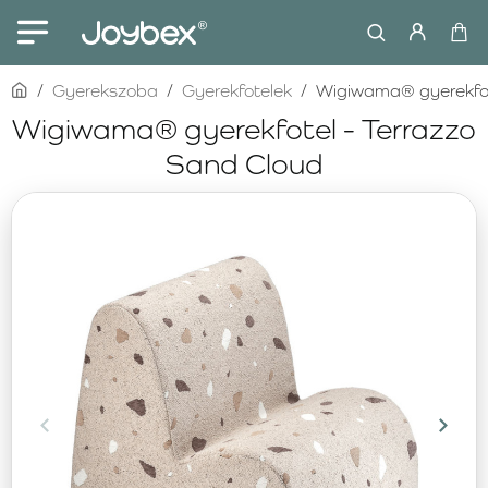
home
Gyerekszoba
Gyerekfotelek
Wigiwama® gyerekfot
Wigiwama® gyerekfotel - Terrazzo
Sand Cloud