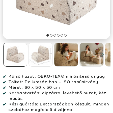
Külső huzat:
OEKO-TEX® minősítésű anyag
Töltet:
Poliuretán hab – ISO tanúsítvány
Méret:
60 x 50 x 50 cm
Karbantartás:
cipzárral levehető huzat, kézi
mosás
Kézi gyártás:
Lettországban készült, minden
szobához megfelelő dizájnnal