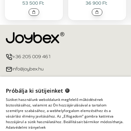
53 500 Ft
36 900 Ft
+36 205 009 461
info@joybex.hu
Hasznos linkek
Próbálja ki sütijeinket 🍪
Fiókom
Sütiket használunk weboldalunk megfelelő működésének
biztosításához, valamint az Ön hozzájárulásával a tartalom
személyre szabásához, a webhelyforgalom elemzéséhez és a
Információ
vásárlási élmény javításához. Az „Elfogadom” gombra kattintva
hozzájárul a sütik használatához. Beállításait bármikor módosíthatja.
Adatvédelmi irányelvek