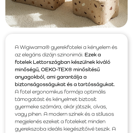
A Wigiwama® gyerekfotelei a kényelem és
az elegáns dizájn szinonimái.
Ezek a
fotelek Lettországban készülnek kiváló
minőségű, OEKO-TEX® minősítésű
anyagokból, ami garantálja a
biztonságosságukat és a tartósságukat.
A fotel ergonomikus formája optimális
támogatást és kényelmet biztosít
gyermeke számára, akár játszik, olvas,
vagy pihen. A modern színek és a stílusos
megjelenés ezeket a foteleket minden
gyerekszoba ideális kiegészítőivé teszik. A