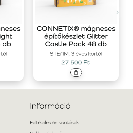
neses
CONNETIX® mágneses
ight
építőkészlet Glitter
8 db
Castle Pack 48 db
tól
STEAM, 3 éves kortól
27 500 Ft
Információ
Feltételek és kikötések