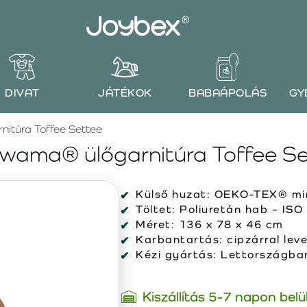
DIVAT
JÁTÉKOK
BABAÁPOLÁS
GY
itúra Toffee Settee
wama® ülőgarnitúra Toffee S
Külső huzat:
OEKO-TEX® min
Töltet:
Poliuretán hab – ISO
Méret:
136 x 78 x 46 cm
Karbantartás:
cipzárral lev
Kézi gyártás:
Lettországban 
Kiszállítás 5-7 napon belü