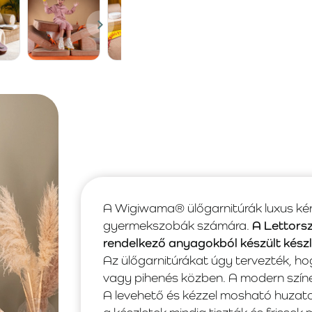
A Wigiwama® ülőgarnitúrák luxus kény
gyermekszobák számára.
A Lettors
rendelkező anyagokból készült kész
Az ülőgarnitúrákat úgy tervezték, ho
vagy pihenés közben. A modern színek
A levehető és kézzel mosható huzato