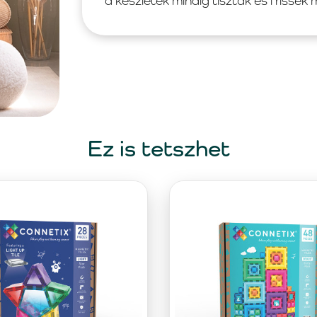
a készletek mindig tiszták és frissek
Ez is tetszhet