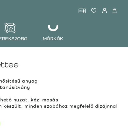
EREKSZOBA
MÁRKÁK
ettee
ősítésű anyag
 tanúsítvány
ehető huzat, kézi mosás
készült, minden szobához megfelelő dizájnnal
l