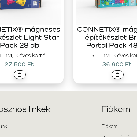
ETIX® mágneses
CONNETIX® mág
készlet Light Star
építőkészlet Br
Pack 28 db
Portal Pack 4
EAM, 3 éves kortól
STEAM, 3 éves kor
27 500 Ft
36 900 Ft
asznos linkek
Fiókom
unk
Fiókom