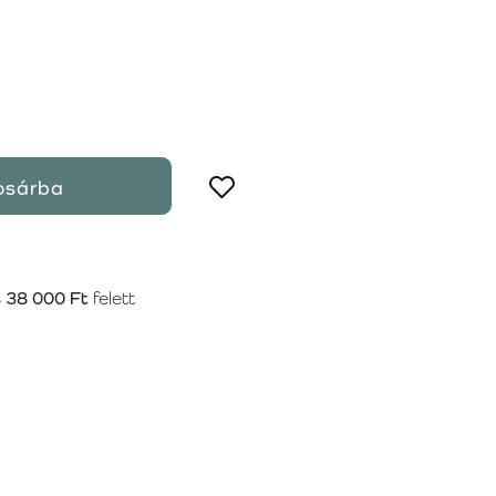
osárba
s
38 000 Ft
felett