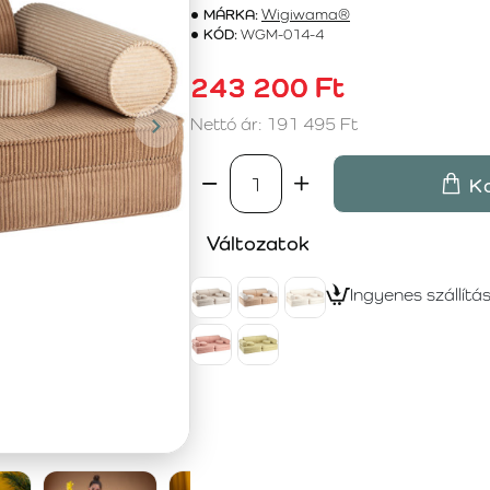
MÁRKA:
Wigiwama®
KÓD:
WGM-014-4
243 200 Ft
Nettó ár: 191 495 Ft
K
Változatok
Ingyenes szállítá