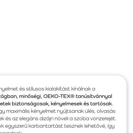
elmet és stílusos kialakítást kínálnak a
zágban, minőségi, OEKO-TEX® tanúsítvánnyal
letek biztonságosak, kényelmesek és tartósak.
gy maximális kényelmet nyújtsanak ülés, olvasás
 és az elegáns dizájn növeli a szoba vonzerejét.
k egyszerű karbantartást tesznek lehetővé, így