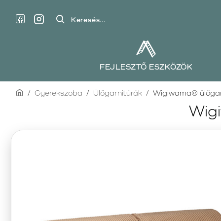
Keresés...
FEJLESZTŐ ESZKÖZÖK
home
Gyerekszoba
Ülőgarnitúrák
Wigiwama® ülőgarn
Wigi