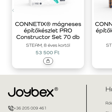
CONNETIX® mágneses
CONN
építőkészlet PRO
építő
Constructor Set 70 db
STEAM, 8 éves kortól
ST
53 500 Ft
H
Ról
+36 205 009 461