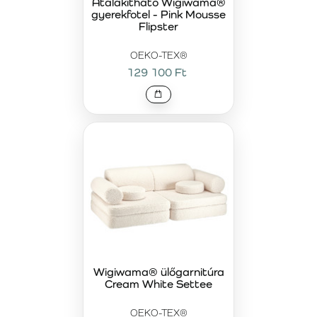
Átalakítható Wigiwama®
gyerekfotel - Pink Mousse
Flipster
OEKO-TEX®
129 100 Ft
Wigiwama® ülőgarnitúra
Cream White Settee
OEKO-TEX®