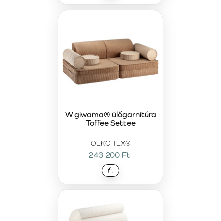
Wigiwama® ülőgarnitúra
Toffee Settee
OEKO-TEX®
243 200 Ft