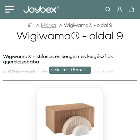
home
Márka
Wigiwama® - oldal 9
Wigiwama® - oldal 9
Wigiwama® – stílusos és kényelmes kiegészítők
gyerekszobába
A
Wigiwama®
prémium minőségű gyerekszobai
kiegészítőket kínál, amelyek a kényelmet, a dizájnt és a
fenntartható anyagokat ötvözik. A termékek kiváló
minőségű, OEKO-TEX® tanúsítvánnyal rendelkező
textíliákból készülnek, így teljesen biztonságosak a
gyermekek számára és környezetbarátok. A Wigiwama®
kínálatában stílusos babzsákfotelek, párnák és
multifunkcionális bútorok találhatók, amelyek
barátságosabbá és kényelmesebbé teszik a
gyerekszobát.