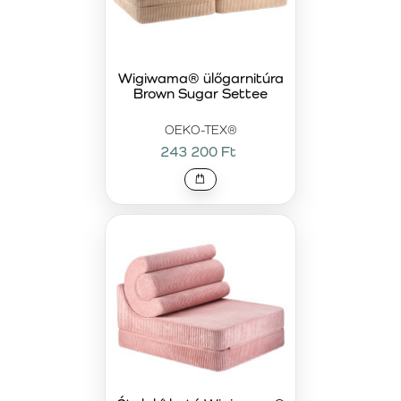
Wigiwama® ülőgarnitúra
Brown Sugar Settee
OEKO-TEX®
243 200 Ft