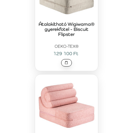
Átalakítható Wigiwama®
gyerekfotel - Biscuit
Flipster
OEKO-TEX®
129 100 Ft