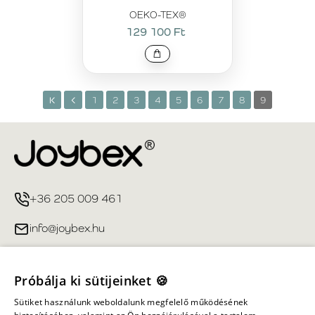
OEKO-TEX®
129 100 Ft
1
2
3
4
5
6
7
8
9
+36 205 009 461
info@joybex.hu
Hasznos linkek
Próbálja ki sütijeinket 🍪
Fiókom
Sütiket használunk weboldalunk megfelelő működésének