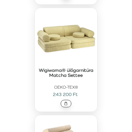
Wigiwama® ülőgarnitúra
Matcha Settee
OEKO-TEX®
243 200 Ft