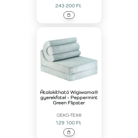
243 200 Ft
Átalakítható Wigiwama®
gyerekfotel - Peppermint
Green Flipster
OEKO-TEX®
129 100 Ft