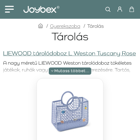
home
Gyerekszoba
Tárolás
Tárolás
LIEWOOD tárolódoboz L Weston Tuscany Rose
A nagy méretű LIEWOOD Weston tárolódoboz tökéletes
játékok, ruhák vagy apróságok rendszerezésére. Tartós,
újrahasznosított műanyagból készült, könnyen tisztítható
és stílusosan illeszkedik bármelyik gyerekszobába.
LIEWOOD tárolódobozok M Weston Sandy – 2
darab
A két darabos LIEWOOD Weston M méretű tárolódoboz
szett praktikus megoldás a rendszerezéshez.
Összecsukható kialakítása helytakarékos, letisztult
dizájnja pedig bármilyen enteriőrbe illik.