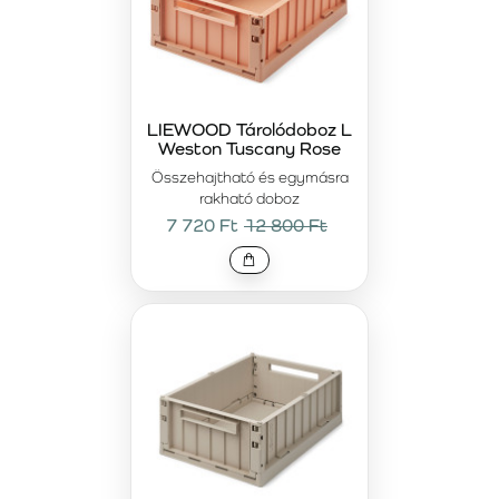
LIEWOOD Tárolódoboz L
Weston Tuscany Rose
Összehajtható és egymásra
rakható doboz
7 720 Ft
12 800 Ft