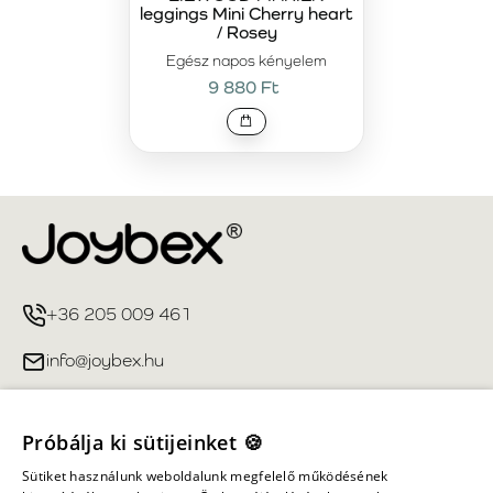
leggings Mini Cherry heart
/ Rosey
Egész napos kényelem
9 880 Ft
+36 205 009 461
info@joybex.hu
Hasznos linkek
Próbálja ki sütijeinket 🍪
Fiókom
Sütiket használunk weboldalunk megfelelő működésének