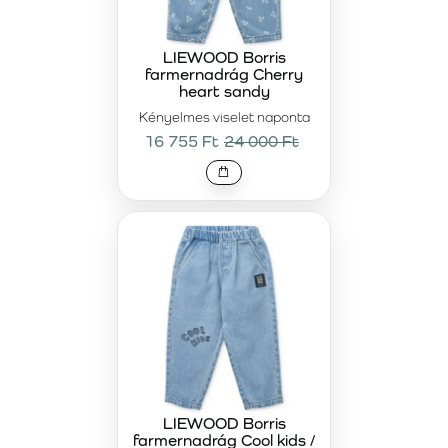
biztosítják a komfortot játék, séta vagy mindennapi
tevékenységek közben.
A LIEWOOD rövidnadrágok
tökéletesek melegebb napokra, kirándulásokhoz és
LIEWOOD Borris
farmernadrág Cherry
szabadtéri programokhoz, amikor a könnyedség, a
heart sandy
légáteresztő anyag és az egyszerű kombinálhatóság a
Kényelmes viselet naponta
legfontosabb.
16 755 Ft
24 000 Ft
A
LIEWOOD prémium nadrágok és rövidnadrágok
azoknak a családoknak készülnek, akik értékelik a
minőséget, az esztétikumot és a tartósságot. Tudatos
befektetést jelentenek olyan ruhadarabokba, amelyek
többszöri viselés és mosás után is megőrzik formájukat,
színüket és kényelmüket. Az időtálló dizájn lehetővé teszi a
könnyű kombinálást a LIEWOOD kollekció további
darabjaival, harmonikus és stílusos ruhatárat teremtve
minden évszakban.
LIEWOOD Borris
farmernadrág Cool kids /