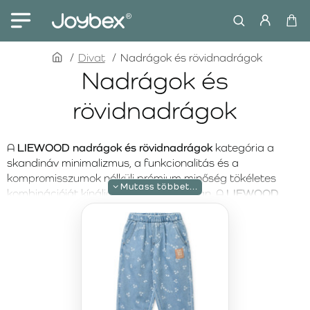
home
Divat
Nadrágok és rövidnadrágok
Nadrágok és
rövidnadrágok
A
LIEWOOD nadrágok és rövidnadrágok
kategória a
skandináv minimalizmus, a funkcionalitás és a
kompromisszumok nélküli prémium minőség tökéletes
kombinációját kínálja minden évszakban. A
LIEWOOD
márka precíz kidolgozásáról, időtálló esztétikájáról és
kellemes, ugyanakkor tartós anyagairól ismert. Minden
modell úgy készül, hogy
szabad mozgást
és
magas szintű
kényelmet
biztosítson a mindennapok során.
A LIEWOOD nadrágok
ideális választást jelentenek
hűvösebb vagy átmeneti időszakokra. Az ergonomikus
szabás, a kényelmes derékrész és a minőségi anyagok