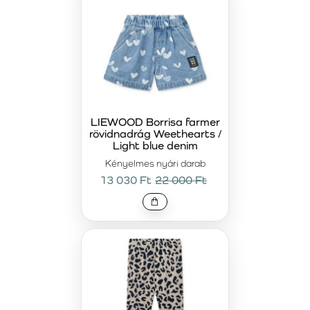
LIEWOOD Borrisa farmer
rövidnadrág Weethearts /
Light blue denim
Kényelmes nyári darab
13 030 Ft
22 000 Ft