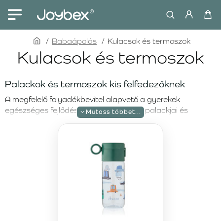
home
Babaápolás
Kulacsok és termoszok
Kulacsok és termoszok
Palackok és termoszok kis felfedezőknek
A megfelelő folyadékbevitel alapvető a gyerekek
egészséges fejlődéséhez. A LIEWOOD palackjai és
termoszai biztonságosak, praktikusak és dizájnosak – a
gyerekek örömmel használják őket minden nap.
LIEWOOD palack Clemence 350 ml Sea
Creature Sandy
A Clemence Tritan palack könnyű, tartós és beépített
szívószállal rendelkezik. Ideális választás otthonra, oviba
vagy kirándulásra.
LIEWOOD termosz 350 ml Falk Vehicles Dove
Blue Mix