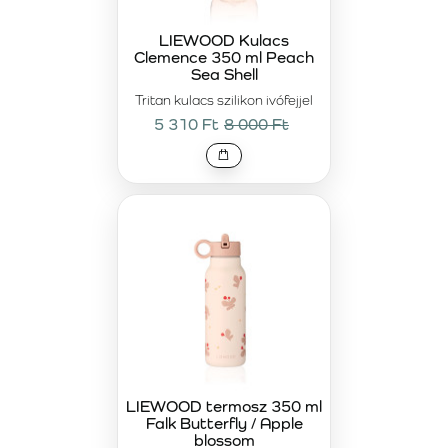
LIEWOOD Kulacs
Clemence 350 ml Peach
Sea Shell
Tritan kulacs szilikon ivófejjel
5 310 Ft
8 000 Ft
LIEWOOD termosz 350 ml
Falk Butterfly / Apple
blossom