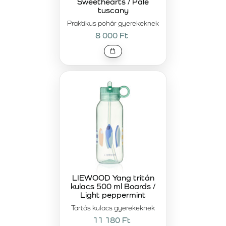
Sweethearts / Pale
tuscany
Praktikus pohár gyerekeknek
8 000 Ft
LIEWOOD Yang tritán
kulacs 500 ml Boards /
Light peppermint
Tartós kulacs gyerekeknek
11 180 Ft