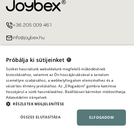
+36 205 009 461
info@joybex.hu
Hasznos linkek
Próbálja ki sütijeinket 🍪
Fiókom
Sütiket használunk weboldalunk megfelelő működésének
biztosításához, valamint az Ön hozzájárulásával a tartalom
személyre szabásához, a webhelyforgalom elemzéséhez és a
Információ
vásárlási élmény javításához. Az „Elfogadom” gombra kattintva
hozzájárul a sütik használatához. Beállításait bármikor módosíthatja.
Adatvédelmi irányelvek
Minden jog fenntartva ©
2026
Joybex.hu
RÉSZLETEK MEGJELENÍTÉSE
ÖSSZES ELUTASÍTÁSA
ELFOGADOM