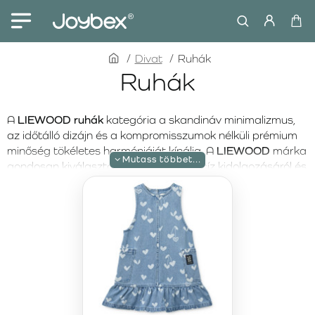
home
Divat
Ruhák
Ruhák
A
LIEWOOD ruhák
kategória a skandináv minimalizmus,
az időtálló dizájn és a kompromisszumok nélküli prémium
minőség tökéletes harmóniáját kínálja. A
LIEWOOD
márka
gondosan kiválasztott anyagairól, precíz kidolgozásáról és
letisztult esztétikájáról ismert, amely könnyedén illeszkedik
a mindennapi ruhatárba. Minden modell maximális
kényelmet, természetes mozgásszabadságot és kellemes
viseletet biztosít egész nap.
A LIEWOOD ruhák
ideális választást jelentenek nyári
napokra, családi eseményekre vagy mindennapi viseletre.
A könnyű, légáteresztő és bőrbarát anyagok kényelmet
nyújtanak aktív mozgás közben is, míg az átgondolt
szabásvonalak megkönnyítik az öltözködést és a