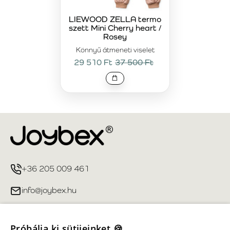
LIEWOOD ZELLA termo
szett Mini Cherry heart /
Rosey
Könnyű átmeneti viselet
29 510 Ft
37 500 Ft
+36 205 009 461
info@joybex.hu
Hasznos linkek
Próbálja ki sütijeinket 🍪