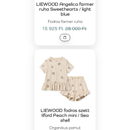
kényelmes viselést. Az időtálló színek és finom részletek
LIEWOOD Angelica farmer
ruha Sweethearts / light
elegáns megjelenést biztosítanak, amely túlmutat a
blue
gyorsan változó trendeken.
Fodros farmer ruha
A
LIEWOOD prémium ruhák
azoknak a családoknak
15 925 Ft
28 000 Ft
készülnek, akik értékelik a minőséget, az esztétikumot és a
hosszú élettartamot. Tudatos befektetést jelentenek olyan
ruhadarabokba, amelyek többszöri mosás után is
megőrzik formájukat és minőségüket. A LIEWOOD
kollekció további darabjaival kombinálva harmonikus,
elegáns és praktikus öltözet alakítható ki minden
alkalomra.
LIEWOOD fodros szett
Ilford Peach mini / Sea
shell
Organikus pamut