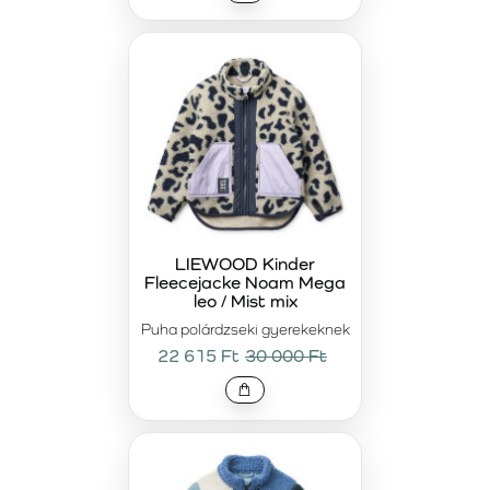
LIEWOOD Kinder
Fleecejacke Noam Mega
leo / Mist mix
Puha polárdzseki gyerekeknek
22 615 Ft
30 000 Ft