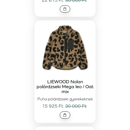
22 615 Ft
30 000 Ft
LIEWOOD Nolan
polárdzseki Mega leo / Oat
mix
Puha polárdzseki gyerekeknek
15 925 Ft
30 000 Ft