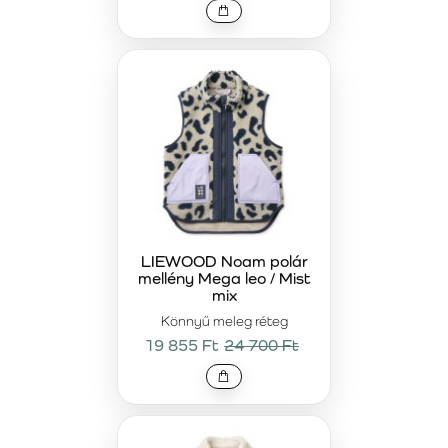
LIEWOOD Noam polár
mellény Mega leo / Mist
mix
Könnyű meleg réteg
19 855 Ft
24 700 Ft