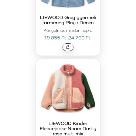
kombinálhatók nadrággal, rövidnadrággal vagy ruhával.
Hűvösebb napokon praktikus rétegként viselhetők kabát
alatt, az átmeneti időszakban pedig önálló felsőként is
LIEWOOD Greg gyermek
farmering Play / Denim
tökéletesek játszótérre vagy sétákhoz.
A LIEWOOD
kabátok
funkcionális védelmet nyújtanak a szél és a hideg
Kényelmes minden napra
ellen, így ideális választást jelentenek mindennapi
19 855 Ft
24 700 Ft
programokhoz vagy kirándulásokhoz.
A LIEWOOD prémium kabátok és pulóverek
azoknak a
családoknak készülnek, akik nem kötnek
kompromisszumot a minőség, a dizájn és a tartósság
terén. Tudatos befektetést jelentenek olyan
ruhadarabokba, amelyek többszöri viselés és mosás után
is megőrzik formájukat és komfortjukat. Az időtálló
megjelenés könnyen kombinálható a LIEWOOD kollekció
további darabjaival, harmonikus és stílusos ruhatárat
teremtve minden évszakban.
LIEWOOD Kinder
Fleecejacke Noam Dusty
rose multi mix