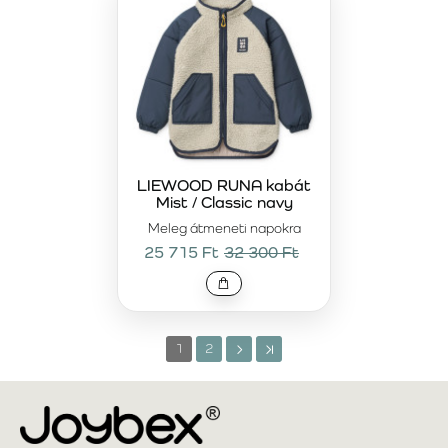
LIEWOOD RUNA kabát
Mist / Classic navy
Meleg átmeneti napokra
25 715 Ft
32 300 Ft
1
2