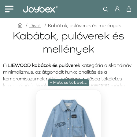
home
Divat
Kabátok, pulóverek és mellények
Kabátok, pulóverek és
mellények
A
LIEWOOD kabátok és pulóverek
kategória a skandináv
minimalizmus, az átgondolt funkcionalitás és a
kompromisszumok nélküli prémium minőség tökéletes
kombinációját kínálja egész évben. A
LIEWOOD
márka
precíz kidolgozásáról, időtálló esztétikájáról és kellemes
tapintású, ugyanakkor tartós anyagairól ismert. A
kabátok és pulóverek úgy készülnek, hogy
kényelmet
biztosítsanak mozgás közben
és
megbízható meleget
nyújtsanak
anélkül, hogy nehézkes viseletet jelentenének.
A LIEWOOD pulóverek
ideális alapdarabjai a mindennapi
öltözetnek – puhák, kényelmesek és könnyen