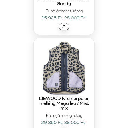
Sandy
Puha átmeneti réteg
15 925 Ft
28 000 Ft
LIEWOOD Nilu női polár
mellény Mega leo / Mist
mix
Könnyű meleg réteg
29 850 Ft
38 000 Ft