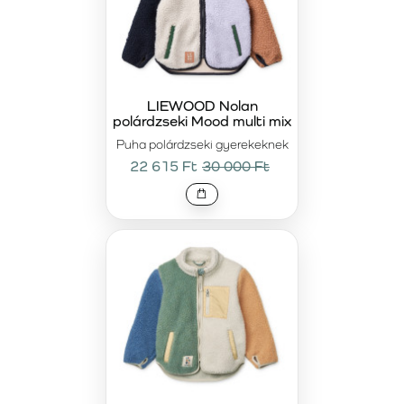
LIEWOOD Nolan
polárdzseki Mood multi mix
Puha polárdzseki gyerekeknek
22 615 Ft
30 000 Ft