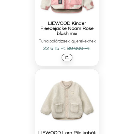
LIEWOOD Kinder
Fleecejacke Noam Rose
blush mix
Puha polárdzseki gyerekeknek
22 615 Ft
30 000 Ft
LIEWOOD Lora Pile kabát