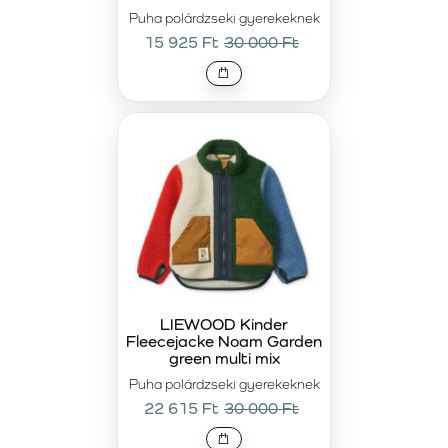
Puha polárdzseki gyerekeknek
15 925 Ft
30 000 Ft
LIEWOOD Kinder
Fleecejacke Noam Garden
green multi mix
Puha polárdzseki gyerekeknek
22 615 Ft
30 000 Ft