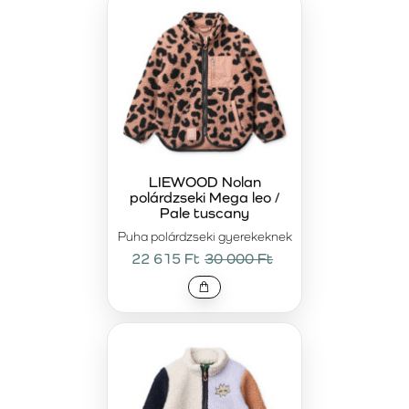
LIEWOOD Nolan
polárdzseki Mega leo /
Pale tuscany
Puha polárdzseki gyerekeknek
22 615 Ft
30 000 Ft