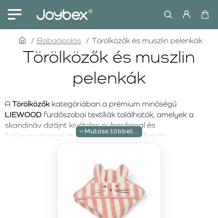
home
Babaápolás
Törölközők és muszlin pelenkák
Törölközők és muszlin
pelenkák
A
Törölközők
kategóriában a prémium minőségű
LIEWOOD
fürdőszobai textíliák találhatók, amelyek a
skandináv dizájnt kivételes puhasággal és
funkcionalitással ötvözik. Kapucnis törölközők,
fürdőponcsók és praktikus mosdókendők gondoskodnak
arról, hogy a fürdés utáni mindennapi rutin kényelmes és
meghitt élmény legyen. Azoknak a szülőknek, akik
kiemelten fontosnak tartják a minőségi alapanyagokat és
a biztonságos bőrkontaktust, a LIEWOOD tudatos
választás.
Minden törölköző
100% GOTS minősítésű organikus