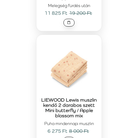
Melegség fürdés után
11 825 Ft
19 200 Ft
LIEWOOD Lewis muszlin
kendő 2 darabos szett
Mini butterfly / Apple
blossom mix
Puha mindennapi muszlin
6 275 Ft
8 000 Ft