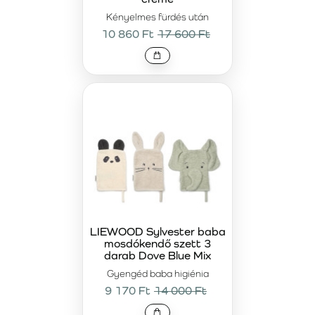
Kényelmes fürdés után
10 860 Ft
17 600 Ft
LIEWOOD Sylvester baba
mosdókendő szett 3
darab Dove Blue Mix
Gyengéd baba higiénia
9 170 Ft
14 000 Ft