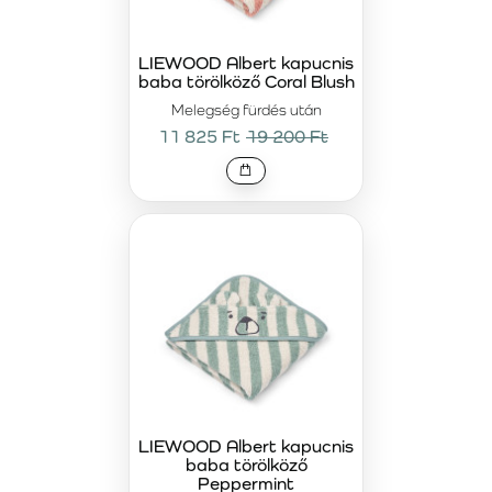
pamutból
készül, amely rendkívül puha, bőrbarát és
hosszú távon is tartós. A sűrű, magas minőségű anyag
biztosítja a
kiemelkedő nedvszívó képességet és a
LIEWOOD Albert kapucnis
baba törölköző Coral Blush
kellemes meleg érzetet fürdés után
, így a gyermek
gyorsan megszárad és komfortosan érzi magát. A
Melegség fürdés után
kapucnis törölközők védik a fejet a lehűléstől, a poncsók
11 825 Ft
19 200 Ft
könnyen felvehetők, a mosdókendők pedig megkönnyítik a
mindennapi tisztálkodást – sőt, játékos pillanatokat is
csempészhetnek a fürdésbe.
A LIEWOOD törölközők nem csupán praktikus fürdőszobai
kiegészítők. A letisztult színek, az igényes kidolgozás és a
tartós minőség a modern családok magas elvárásaihoz
igazodik. A prémium textíliákba való befektetés
gyengéd
érintést, fenntartható alapanyagokat és hosszú távú
kényelmet
jelent. Ebben a kategóriában olyan
törölközőket talál, amelyek a minőség, funkcionalitás és
esztétikum legmagasabb szintjét képviselik.
LIEWOOD Albert kapucnis
baba törölköző
Peppermint