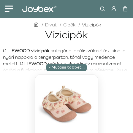
home
Divat
Cipők
Vízicipők
Vízicipők
A
LIEWOOD vízicipők
kategória ideális választást kínál a
nyári napokra a tengerparton, tónál vagy medence
mellett. A
LIEWOOD
márka a skandináv minimalizmust
ötvözi a funkcionalitással és a prémium minőséggel, így a
lábbelik nemcsak esztétikusak, hanem rendkívül
praktikusak is. Minden modell úgy készült, hogy védje a
lábat, stabil tartást biztosítson nedves felületen, és egész
napos kényelmet nyújtson.
A
LIEWOOD vízicipők
tökéletesek tengerparti
nyaraláshoz, strandoláshoz, medencés programokhoz
vagy vízparti játékhoz. A könnyű, gyorsan száradó
anyagok, a rugalmas talpak és az ergonomikus kialakítás
lehetővé teszik a természetes mozgást még aktív