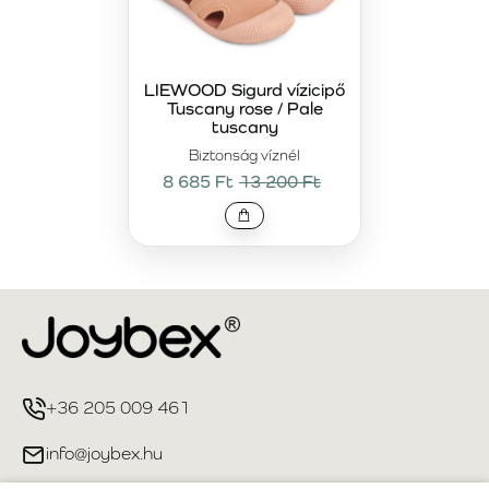
LIEWOOD Sigurd vízicipő
Tuscany rose / Pale
tuscany
Biztonság víznél
8 685 Ft
13 200 Ft
+36 205 009 461
info@joybex.hu