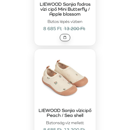
használat közben is. A cipők megbízhatóan védik a lábat
LIEWOOD Sanjia fodros
vízi cipő Mini Butterfly /
a forró homoktól, kavicsoktól és csúszós felületektől, így
Apple blossom
növelik a biztonságot a nyári kalandok során.
Biztos lépés vízben
A
LIEWOOD prémium vízicipők
azoknak a családoknak
8 685 Ft
13 200 Ft
készülnek, akik nem kötnek kompromisszumot a minőség,
a biztonság és a stílus között. Tudatos befektetést
jelentenek a tartós nyári felszerelésbe, amely ellenáll a
víznek, a homoknak és az intenzív használatnak. A
letisztult, időtálló dizájn könnyedén kombinálható a
LIEWOOD fürdőruházattal és nyári divatkollekcióval,
harmonikus és funkcionális megjelenést biztosítva.
LIEWOOD Sanjia vízicipő
Peach / Sea shell
Biztonság víz mellett
8 685 Ft
13 200 Ft